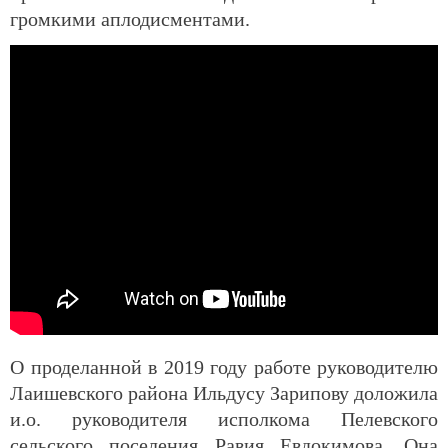
громкими аплодисментами.
О проделанной в 2019 году работе руководителю
Лаишевского района Ильдусу Зарипову доложила
и.о. руководителя исполкома Пелевского
сельского поселения Равия Евдокимова. Она