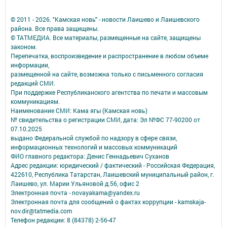
© 2011 - 2026. "Камская новь" - новости Лаишево и Лаишевского
района. Все права защищены.
© ТАТМЕДИА. Все материалы, размещенные на сайте, защищены
законом.
Перепечатка, воспроизведение и распространение в любом объеме
информации,
размещенной на сайте, возможна только с письменного согласия
редакций СМИ.
При поддержке Республиканского агентства по печати и массовым
коммуникациям.
Наименование СМИ: Кама ягы (Камская новь)
№ свидетельства о регистрации СМИ, дата: Эл №ФC 77-90200 от
07.10.2025
выдано Федеральной службой по надзору в сфере связи,
информационных технологий и массовых коммуникаций
ФИО главного редактора: Денис Геннадьевич Суханов
Адрес редакции: юридический / фактический - Российская Федерация,
422610, Республика Татарстан, Лаишевский муниципальный район, г.
Лаишево, ул. Марии Ульяновой д.56, офис 2
Электронная почта - novayakama@yandex.ru
Электронная почта для сообщений о фактах коррупции - kamskaja-
nov.dir@tatmedia.com
Телефон редакции: 8 (84378) 2-56-47