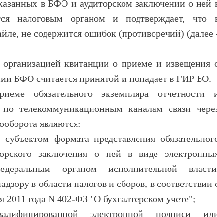
указанных в БФО и аудиторском заключении о ней 
тся налоговым органом и подтверждает, что 
йле, не содержится ошибок (противоречий) (далее 
 организацией квитанции о приеме и извещения 
нии БФО считается принятой и попадает в ГИР БО.
иеме обязательного экземпляра отчетности 
й по телекоммуникационным каналам связи чере
ооборота являются:
 субъектом формата представления обязательног
торского заключения о ней в виде электронны
федеральным органом исполнительной власти
зору в области налогов и сборов, в соответствии 
я 2011 года N 402-ФЗ "О бухгалтерском учете";
валифицированной электронной подписи ил