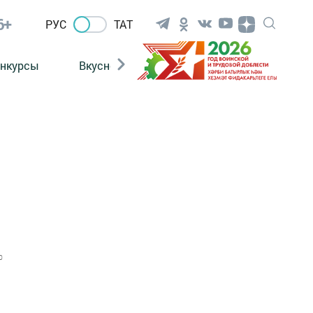
6+
РУС
ТАТ
нкурсы
Вкусности
Фотогалерея
ВИДЕ
0