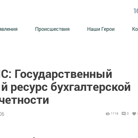
1
явления
Происшествия
Наши Герои
Ко
С: Государственный
 ресурс бухгалтерской
тчетности
06
1119
0