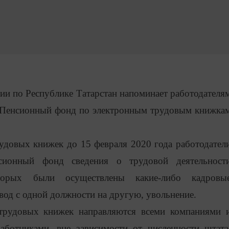
ии по Республике Татарстан напоминает работодателя
в Пенсионный фонд по электронным трудовым книжка
довых книжек до 15 февраля 2020 года работодател
сионный фонд сведения о трудовой деятельност
торых были осуществлены какие-либо кадровы
евод с одной должности на другую, увольнение.
рудовых книжек направляются всеми компаниями 
ботниками, вне зависимости от численности штата