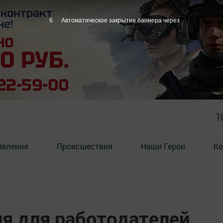
5
Автоматическое закрытие баннера через
1
явления
Происшествия
Наши Герои
Ко
я для работодателей