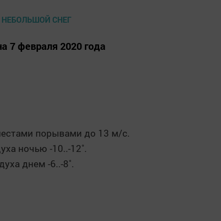
а 7 февраля 2020 года
местами порывами до 13 м/с.
а ночью -10..-12˚.
ха днем -6..-8˚.