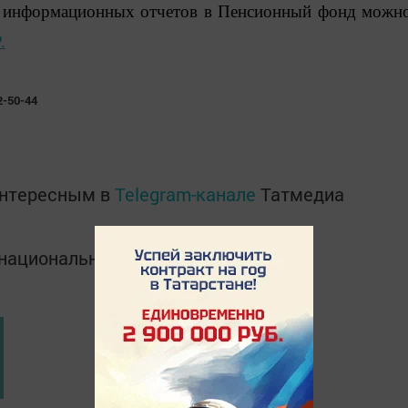
и информационных отчетов в Пенсионный фонд можн
.
2-50-44
интересным в
Telegram-канале
Татмедиа
в национальном мессенджере MАХ: