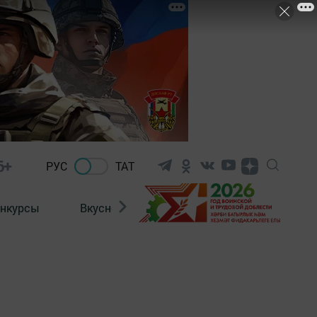
6+
РУС
ТАТ
нкурсы
Вкусности
Фотогалерея
ВИДЕ