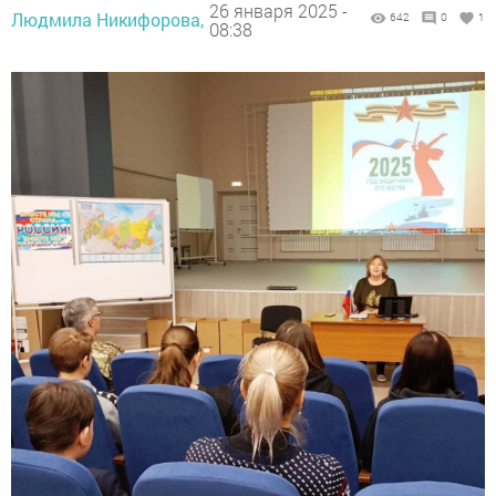
26 января 2025 -
Людмила Никифорова,
642
0
1
08:38