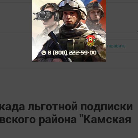
Отправить
Авторизоваться
када льготной подписки
вского района "Камская