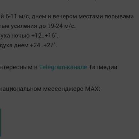
й 6-11 м/с, днем и вечером местами порывами
тые усиления до 19-24 м/с.
ха ночью +12..+16˚.
уха днем +24..+27˚.
интересным в
Telegram-канале
Татмедиа
в национальном мессенджере MАХ: