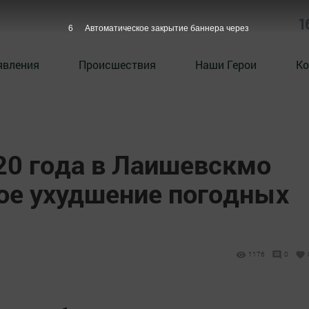
1
5
Автоматическое закрытие баннера через
явления
Происшествия
Наши Герои
Ко
20 года в Лаишевскмо
ое ухудшение погодных
1176
0