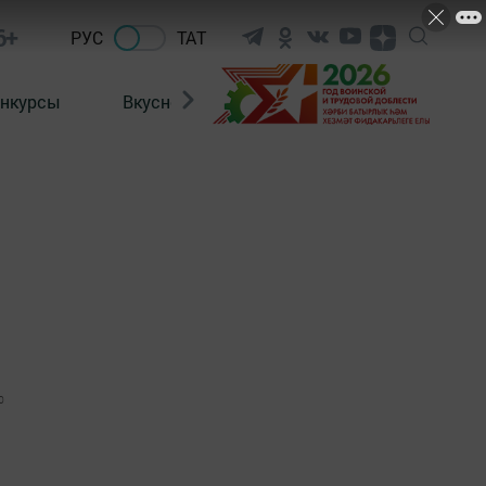
6+
РУС
ТАТ
нкурсы
Вкусности
Фотогалерея
ВИДЕ
0