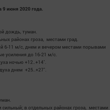
 9 июня 2020 года.
й дождь, туман.
ьных районах гроза, местами град.
й 6-11 м/с, днем и вечером местами порывами
е усиления до 16-21 м/с.
ха ночью +12..+14˚.
уха днем +25..+27˚.
уман.
 сильный; в отдельных районах гроза, местами