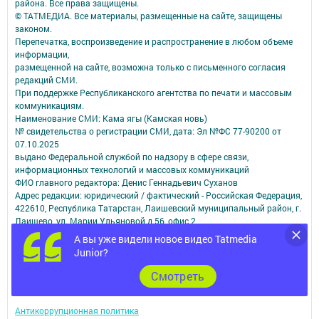
района. Все права защищены.
© ТАТМЕДИА. Все материалы, размещенные на сайте, защищены
законом.
Перепечатка, воспроизведение и распространение в любом объеме
информации,
размещенной на сайте, возможна только с письменного согласия
редакций СМИ.
При поддержке Республиканского агентства по печати и массовым
коммуникациям.
Наименование СМИ: Кама ягы (Камская новь)
№ свидетельства о регистрации СМИ, дата: Эл №ФC 77-90200 от
07.10.2025
выдано Федеральной службой по надзору в сфере связи,
информационных технологий и массовых коммуникаций
ФИО главного редактора: Денис Геннадьевич Суханов
Адрес редакции: юридический / фактический - Российская Федерация,
422610, Республика Татарстан, Лаишевский муниципальный район, г.
Лаишево, ул. Марии Ульяновой д.56, офис 2
Электронная почта - novayakama@yandex.ru
А вы уже видели новое видео Tatmedia
Электронная почта для сообщений о фактах коррупции - kamskaja-
Junior?
nov.dir@tatmedia.com
Телефон редакции: 8 (84378) 2-56-47
Cмотреть
Учредитель СМИ: АО «ТАТМЕДИА»
Антикоррупционная политика