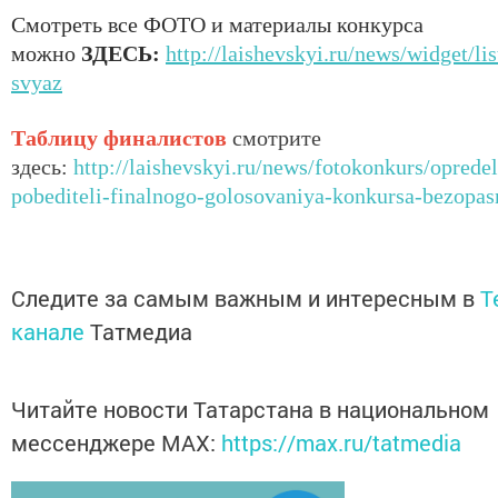
Смотреть все ФОТО и материалы конкурса
можно
ЗДЕСЬ:
http://laishevskyi.ru/news/widget/li
svyaz
Таблицу финалистов
смотрите
здесь:
http://laishevskyi.ru/news/fotokonkurs/oprede
pobediteli-finalnogo-golosovaniya-konkursa-bezopas
Следите за самым важным и интересным в
T
канале
Татмедиа
Читайте новости Татарстана в национальном
мессенджере MАХ:
https://max.ru/tatmedia