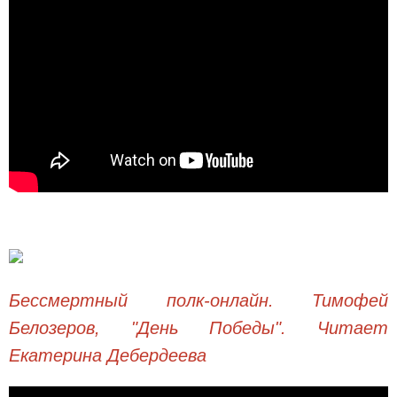
Бессмертный полк-онлайн. Тимофей
Белозеров, "День Победы". Читает
Екатерина Дебердеева