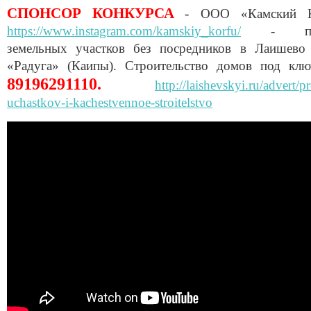
СПОНСОР КОНКУРСА
- ООО «Камский 
https://www.instagram.com/kamskiy_korfu/
- пр
земельных участков без посредников в Лаишево
«Радуга» (Каипы). Строительство домов под клю
89196291110.
http://laishevskyi.ru/advert/p
uchastkov-i-kachestvennoe-stroitelstvo