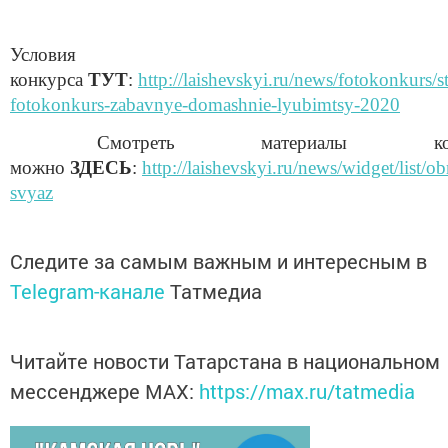
Условия
конкурса
ТУТ
:
http://laishevskyi.ru/news/fotokonkurs/st
fotokonkurs-zabavnye-domashnie-lyubimtsy-2020
Смотреть материалы конк
можно
ЗДЕСЬ
:
http://laishevskyi.ru/news/widget/list/ob
svyaz
Следите за самым важным и интересным в
Telegram-канале
Татмедиа
Читайте новости Татарстана в национальном
мессенджере MАХ:
https://max.ru/tatmedia