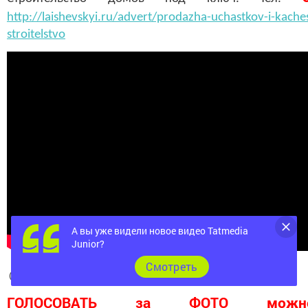
http://laishevskyi.ru/advert/prodazha-uchastkov-i-kach
stroitelstvo
А вы уже видели новое видео Tatmedia
Junior?
Cмотреть
( На правах рекламы 6+)
ГОЛОСОВАТЬ за ФОТО можн