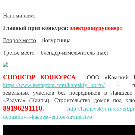
Напоминаем:
Главный приз конкурса:
электрошуруповерт
Второе место
– йогуртница
Третье место
– блендер-измельчитель
maxi
СПОНСОР КОНКУРСА
- ООО «Камский 
https://www.instagram.com/kamskiy_korfu/
- пр
земельных участков без посредников в Лаишево
«Радуга» (Каипы). Строительство домов под клю
89196291110.
http://laishevskyi.ru/advert/p
uchastkov-i-kachestvennoe-stroitelstvo