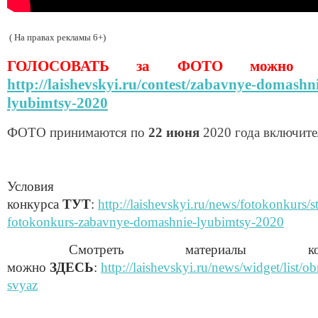
( На правах рекламы 6+)
ГОЛОСОВАТЬ за ФОТО можно зд
http://laishevskyi.ru/contest/zabavnye-domashn
lyubimtsy-2020
ФОТО принимаются по
22 июня
2020 года включите
Условия
конкурса
ТУТ
:
http://laishevskyi.ru/news/fotokonkurs/st
fotokonkurs-zabavnye-domashnie-lyubimtsy-2020
Смотреть материалы конк
можно
ЗДЕСЬ
:
http://laishevskyi.ru/news/widget/list/ob
svyaz