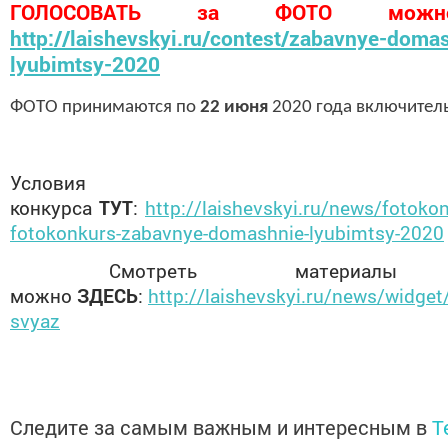
ГОЛОСОВАТЬ за ФОТО можн
http://laishevskyi.ru/contest/zabavnye-doma
lyubimtsy-2020
ФОТО принимаются по
22 июня
2020 года включител
Условия
конкурса
ТУТ
:
http://laishevskyi.ru/news/fotokon
fotokonkurs-zabavnye-domashnie-lyubimtsy-2020
Смотреть материалы к
можно
ЗДЕСЬ
:
http://laishevskyi.ru/news/widget/
svyaz
Следите за самым важным и интересным в
T