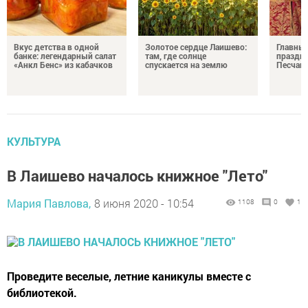
Вкус детства в одной
Золотое сердце Лаишево:
Главны
банке: легендарный салат
там, где солнце
праздни
«Анкл Бенс» из кабачков
спускается на землю
Песчан
КУЛЬТУРА
В Лаишево началось книжное "Лето"
Мария Павлова,
8 июня 2020 - 10:54
1108
0
1
Проведите веселые, летние каникулы вместе с
библиотекой.