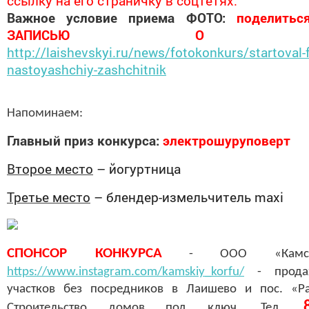
ссылку на его страничку в соцтетях.
Важное условие приема ФОТО:
поделитьс
ЗАПИСЬЮ О КОНК
http://laishevskyi.ru/news/fotokonkurs/startoval-
nastoyashchiy-zashchitnik
Напоминаем:
Главный приз конкурса:
электрошуруповерт
Второе место
– йогуртница
Третье место
– блендер-измельчитель
maxi
СПОНСОР КОНКУРСА
- ООО «Камск
https://www.instagram.com/kamskiy_korfu/
- прод
участков без посредников в Лаишево и пос. «Ра
Строительство домов под ключ. Тел.