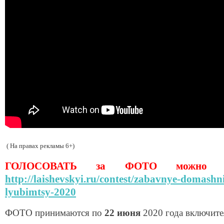
( На правах рекламы 6+)
ГОЛОСОВАТЬ за ФОТО можно зд
http://laishevskyi.ru/contest/zabavnye-domashn
lyubimtsy-2020
ФОТО принимаются по
22 июня
2020 года включите