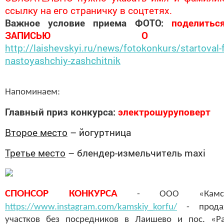
ссылку на его страничку в соцтетях.
Важное условие приема ФОТО:
поделитьс
ЗАПИСЬЮ О КОНК
http://laishevskyi.ru/news/fotokonkurs/startoval-
nastoyashchiy-zashchitnik
Напоминаем:
Главный приз конкурса:
электрошуруповерт
Второе место
– йогуртница
Третье место
– блендер-измельчитель
maxi
СПОНСОР КОНКУРСА
- ООО «Камск
https://www.instagram.com/kamskiy_korfu/
- прод
участков без посредников в Лаишево и пос. «Ра