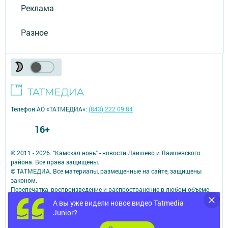
Реклама
Разное
Телефон АО «ТАТМЕДИА»:
(843) 222 09 84
16+
© 2011 - 2026. "Камская новь" - новости Лаишево и Лаишевского
района. Все права защищены.
© ТАТМЕДИА. Все материалы, размещенные на сайте, защищены
законом.
Перепечатка, воспроизведение и распространение в любом объеме
информации,
А вы уже видели новое видео Tatmedia
размещенной на сайте, возможна только с письменного согласия
Junior?
редакций СМИ.
При поддержке Республиканского агентства по печати и массовым