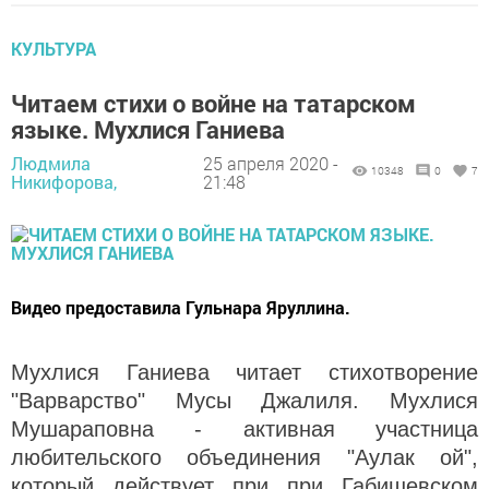
КУЛЬТУРА
Читаем стихи о войне на татарском
языке. Мухлися Ганиева
Людмила
25 апреля 2020 -
10348
0
7
Никифорова,
21:48
Видео предоставила Гульнара Яруллина.
Мухлися Ганиева читает стихотворение
"Варварство" Мусы Джалиля. Мухлися
Мушараповна - активная участница
любительского объединения "Аулак ой",
который действует при при Габишевском