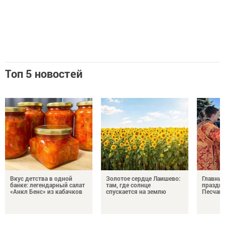
Топ 5 новостей
Вкус детства в одной
Золотое сердце Лаишево:
Главны
банке: легендарный салат
там, где солнце
праздни
«Анкл Бенс» из кабачков
спускается на землю
Песчан