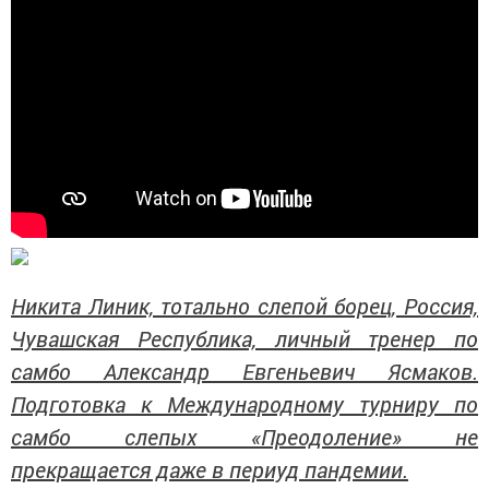
Никита Линик, тотально слепой борец, Россия,
Чувашская Республика, личный тренер по
самбо Александр Евгеньевич Ясмаков.
Подготовка к Международному турниру по
самбо слепых «Преодоление» не
прекращается даже в периуд пандемии.