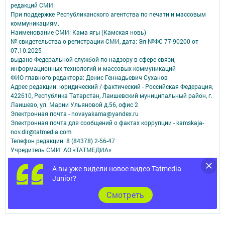
редакций СМИ.
При поддержке Республиканского агентства по печати и массовым
коммуникациям.
Наименование СМИ: Кама ягы (Камская новь)
№ свидетельства о регистрации СМИ, дата: Эл №ФC 77-90200 от
07.10.2025
выдано Федеральной службой по надзору в сфере связи,
информационных технологий и массовых коммуникаций
ФИО главного редактора: Денис Геннадьевич Суханов
Адрес редакции: юридический / фактический - Российская Федерация,
422610, Республика Татарстан, Лаишевский муниципальный район, г.
Лаишево, ул. Марии Ульяновой д.56, офис 2
Электронная почта - novayakama@yandex.ru
Электронная почта для сообщений о фактах коррупции - kamskaja-
nov.dir@tatmedia.com
Телефон редакции: 8 (84378) 2-56-47
Учредитель СМИ: АО «ТАТМЕДИА»
Антикоррупционная политика
А вы уже видели новое видео Tatmedia
АО «ТАТМЕДИА» использует «cookie»
для персонализации сервисов и
Junior?
удобства пользователей сайтом.
Cмотреть
Использование «cookie» можно отменить в настройках браузера.
Политика конфиденциальности