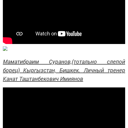
Маматибраим Суранов,(тотально слепой
борец) Кыргызстан, Бишкек. Личный тренер
Канат Таштанбекович Имиянов