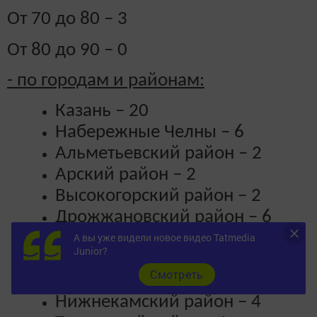
От 70 до 80 – 3
От 80 до 90 – 0
- по
городам и районам:
⠀
Казань – 20
⠀
Набережные Челны – 6
⠀
Альметьевский район – 2
⠀
Арский район – 2
⠀
Высокогорский район – 2
⠀
Дрожжановский район – 6
⠀
Зеленодольский район – 1
⠀
А вы уже видели новое видео Tatmedia
Junior?
Кукморский район – 1
⠀
Cмотреть
Лаишевский район – 10
⠀
Нижнекамский район – 4
⠀