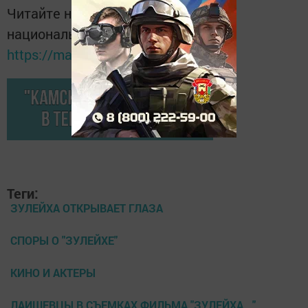
Читайте новости Татарстана в
национальном мессенджере MАХ:
https://max.ru/tatmedia
Теги:
ЗУЛЕЙХА ОТКРЫВАЕТ ГЛАЗА
СПОРЫ О "ЗУЛЕЙХЕ"
КИНО И АКТЕРЫ
ЛАИШЕВЦЫ В СЪЕМКАХ ФИЛЬМА "ЗУЛЕЙХА..."