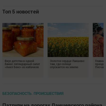
Топ 5 новостей
Вкус детства в одной
Золотое сердце Лаишево:
Главны
банке: легендарный салат
там, где солнце
праздни
«Анкл Бенс» из кабачков
спускается на землю
Песчан
БЕЗОПАСНОСТЬ. ПРОИСШЕСТВИЯ
Патрули на дорогах Лаишевского района