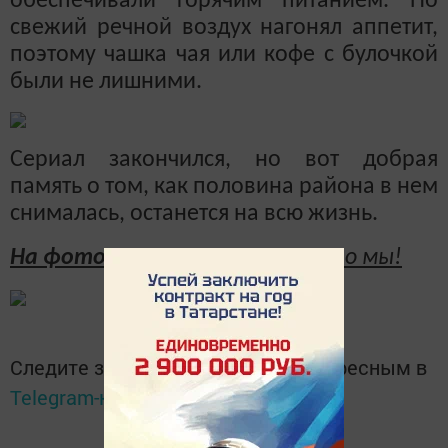
обеспечивали горячим питанием. Но
свежий речной воздух нагонял аппетит,
поэтому чашка чая или кофе с булочкой
были не лишними.
Сериал закончился, но вот добрая
память о том, как половина района в нем
снималась, останется на всю жизнь.
На фото -
Чистополь. А вот это мы!
Следите за самым важным и интересным в
Telegram-канале
Татмедиа