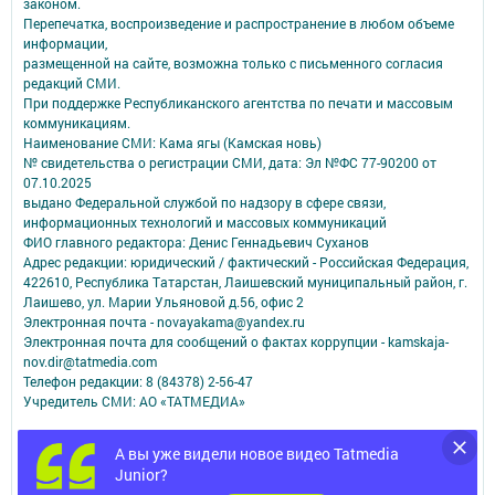
законом.
Перепечатка, воспроизведение и распространение в любом объеме
информации,
размещенной на сайте, возможна только с письменного согласия
редакций СМИ.
При поддержке Республиканского агентства по печати и массовым
коммуникациям.
Наименование СМИ: Кама ягы (Камская новь)
№ свидетельства о регистрации СМИ, дата: Эл №ФC 77-90200 от
07.10.2025
выдано Федеральной службой по надзору в сфере связи,
информационных технологий и массовых коммуникаций
ФИО главного редактора: Денис Геннадьевич Суханов
Адрес редакции: юридический / фактический - Российская Федерация,
422610, Республика Татарстан, Лаишевский муниципальный район, г.
Лаишево, ул. Марии Ульяновой д.56, офис 2
Электронная почта - novayakama@yandex.ru
Электронная почта для сообщений о фактах коррупции - kamskaja-
nov.dir@tatmedia.com
Телефон редакции: 8 (84378) 2-56-47
Учредитель СМИ: АО «ТАТМЕДИА»
Антикоррупционная политика
А вы уже видели новое видео Tatmedia
АО «ТАТМЕДИА» использует «cookie»
для персонализации сервисов и
Junior?
удобства пользователей сайтом.