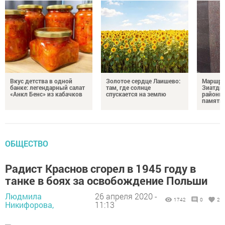
Вкус детства в одной
Золотое сердце Лаишево:
Маршру
банке: легендарный салат
там, где солнце
Зиатди
«Анкл Бенс» из кабачков
спускается на землю
районы 
память 
ОБЩЕСТВО
Радист Краснов сгорел в 1945 году в
танке в боях за освобождение Польши
Людмила
26 апреля 2020 -
1742
0
2
Никифорова,
11:13