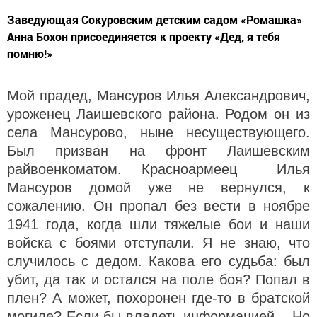
Заведующая Сокуровским детским садом «Ромашка»
Анна Бохон присоединяется к проекту «Дед, я тебя
помню!»
Мой прадед, Мансуров Илья Александрович,
уроженец Лаишевского района. Родом он из
села Мансурово, ныне несуществующего.
Был призван на фронт Лаишевским
райвоенкоматом. Красноармеец Илья
Мансуров домой уже не вернулся, к
сожалению. Он пропал без вести в ноябре
1941 года, когда шли тяжелые бои и наши
войска с боями отступали. Я не знаю, что
случилось с дедом. Какова его судьба: был
убит, да так и остался на поле боя? Попал в
плен? А может, похоронен где-то в братской
могиле? Если бы владеть информацией... Но