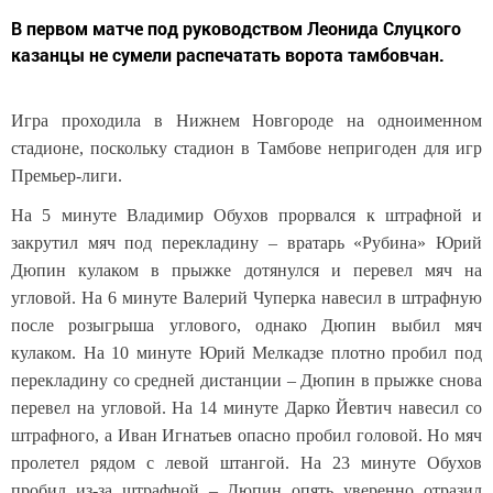
В первом матче под руководством Леонида Слуцкого
казанцы не сумели распечатать ворота тамбовчан.
Игра проходила в Нижнем Новгороде на одноименном
стадионе, поскольку стадион в Тамбове непригоден для игр
Премьер-лиги.
На 5 минуте Владимир Обухов прорвался к штрафной и
закрутил мяч под перекладину – вратарь «Рубина» Юрий
Дюпин кулаком в прыжке дотянулся и перевел мяч на
угловой. На 6 минуте Валерий Чуперка навесил в штрафную
после розыгрыша углового, однако Дюпин выбил мяч
кулаком. На 10 минуте Юрий Мелкадзе плотно пробил под
перекладину со средней дистанции – Дюпин в прыжке снова
перевел на угловой. На 14 минуте Дарко Йевтич навесил со
штрафного, а Иван Игнатьев опасно пробил головой. Но мяч
пролетел рядом с левой штангой. На 23 минуте Обухов
пробил из-за штрафной – Дюпин опять уверенно отразил