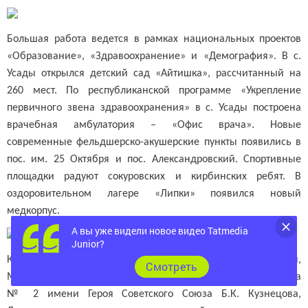
Большая работа ведется в рамках национальных проектов
«Образование», «Здравоохранение» и «Демография». В с.
Усады открылся детский сад «Айтишка», рассчитанный на
260 мест. По республиканской программе «Укрепление
первичного звена здравоохранения» в с. Усады построена
врачебная амбулатория – «Офис врача». Новые
современные фельдшерско-акушерские пункты появились в
пос. им. 25 Октября и пос. Александровский. Спортивные
площадки радуют сокуровских и кирбинских ребят. В
оздоровительном лагере «Липки» появился новый
медкорпус.
А вы уже видели новое видео Tatmedia
Junior?
Капитально отремонтированы Кирбинский дом культуры,
Cмотреть
Малоелгинский детский сад «Алтынчеч», Лаишевская школа
№ 2 имени Героя Советского Союза Б.К. Кузнецова,