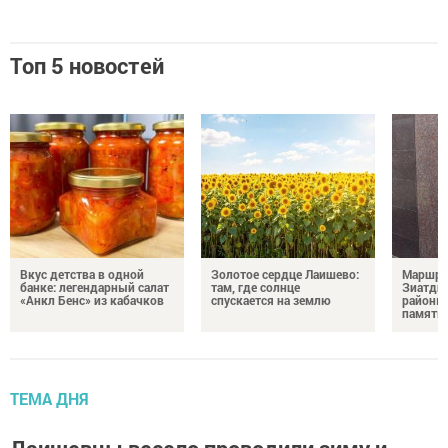
Топ 5 новостей
Вкус детства в одной
Золотое сердце Лаишево:
Маршру
банке: легендарный салат
там, где солнце
Зиатди
«Анкл Бенс» из кабачков
спускается на землю
районы 
память 
ТЕМА ДНЯ