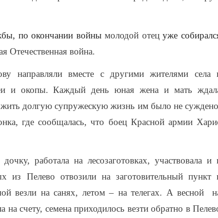
жбы, по окончании войны
молодой отец
уже собиралс
ая Отечественная война.
у направляли вместе с другими жителями села 
шеи и окопы. Каждый день юная жена и мать ждал
ожить долгую супружескую жизнь им было не суждено
нка, где сообщалась, что боец Красной армии Хари
дочку, работала на лесозаготовках, участвовала и 
ых из Пелево отвозили на заготовительный пункт 
ой везли на санях, летом – на телегах. А весной н
а на счету, семена приходилось везти обратно в Пелев