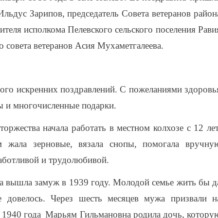
льдус Зарипов, председатель Совета ветеранов район
дителя исполкома Пелевского сельского поселения Рави
о совета ветеранов Асия Мухаметгалеева.
ого искренних поздравлений. С пожеланиями здоровь
ы и многочисленные подарки.
торжества начала работать в местном колхозе с 12 лет
м жала зерновые, вязала снопы, помогала вручну
заботливой и трудолюбивой.
а вышла замуж в 1939 году. Молодой семье жить бы д
е довелось. Через шесть месяцев мужа призвали н
 1940 года
Марьям Гильмановна родила дочь, котору