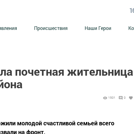
1
явления
Происшествия
Наши Герои
Ко
ила почетная жительница
йона
1501
0
жили молодой счастливой семьей всего
звали на фронт.