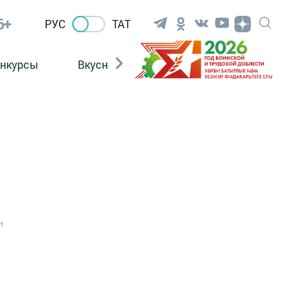
6+
РУС
ТАТ
нкурсы
Вкусности
Фотогалерея
ВИДЕ
1