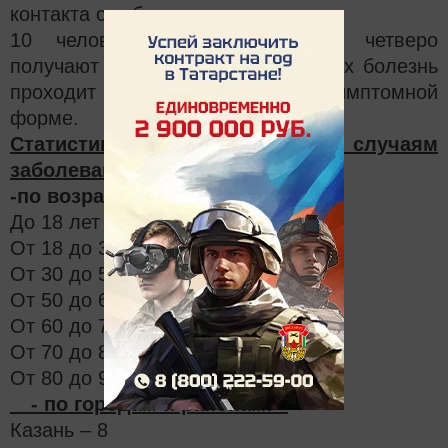
контакта с заболевшими ранее.
10 человек госпитализированы, четверо
получают лечение на дому – у них болезнь
проходит в легкой или бессимптомной
форме.
Статистика по новым случаям
заболевания:
-по возрастным группам:
До 18 лет – 0
От 18 до 30 – 1
От 30 до 50 – 6
От 50 до 60 – 3
От 60 до 70 – 1
От 70 до 80 – 2
От 80 до 90 – 1
⠀
- по городам и районам:
⠀
Казань – 8⠀