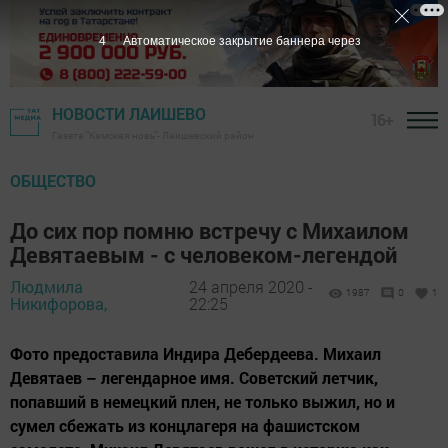
3
Автоматическое закрытие баннера через
НОВОСТИ ЛАИШЕВО
16+
Газета "Камская новь"- Лаишевский район
ОБЩЕСТВО
До сих пор помню встречу с Михаилом
Девятаевым - с человеком-легендой
Людмила
24 апреля 2020 -
1987
0
1
Никифорова,
22:25
Фото предоставила Индира Дебердеева. Михаил
Девятаев – легендарное имя. Советский летчик,
попавший в немецкий плен, не только выжил, но и
сумел сбежать из концлагеря на фашистском