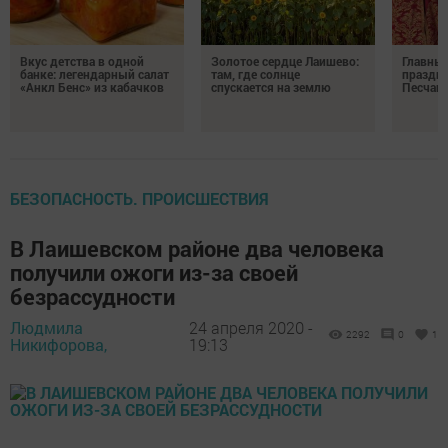
Вкус детства в одной
Золотое сердце Лаишево:
Главны
банке: легендарный салат
там, где солнце
праздни
«Анкл Бенс» из кабачков
спускается на землю
Песчан
БЕЗОПАСНОСТЬ. ПРОИСШЕСТВИЯ
В Лаишевском районе два человека
получили ожоги из-за своей
безрассудности
Людмила
24 апреля 2020 -
2292
0
1
Никифорова,
19:13