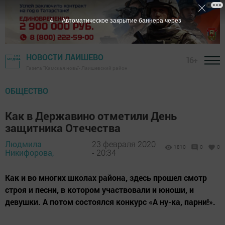
3
Автоматическое закрытие баннера через
НОВОСТИ ЛАИШЕВО
16+
Газета "Камская новь"- Лаишевский район
ОБЩЕСТВО
Как в Державино отметили День
защитника Отечества
Людмила
23 февраля 2020
1810
0
0
Никифорова,
- 20:34
Как и во многих школах района, здесь прошел смотр
строя и песни, в котором участвовали и юноши, и
девушки. А потом состоялся конкурс «А ну-ка, парни!».