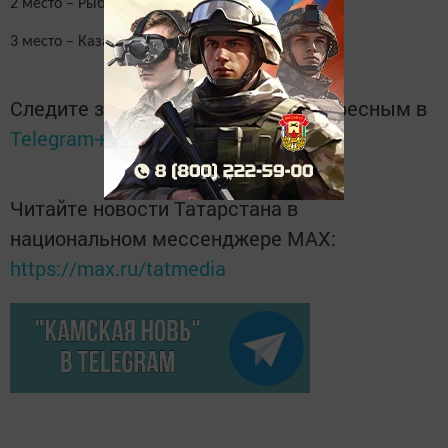
2 место – Рыбная Слобода
3 место – Казань
Следите за самым важным и интересным в
Telegram-канале
Татмедиа
Читайте новости Татарстана в
национальном мессенджере MАХ:
https://max.ru/tatmedia