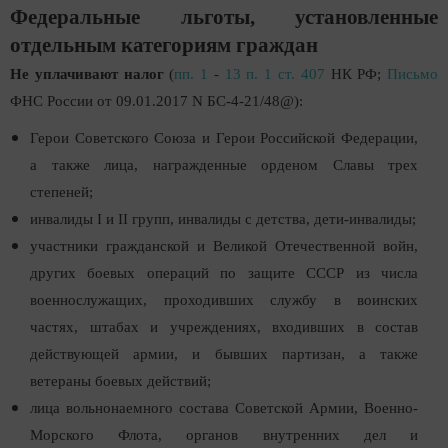
Федеральные льготы, установленные
отдельным категориям граждан
Не уплачивают налог
(
пп. 1
-
13 п. 1 ст. 407
НК РФ;
Письмо
ФНС России от 09.01.2017 N БС-4-21/48@):
Герои Советского Союза и Герои Российской Федерации,
а также лица, награжденные орденом Славы трех
степеней;
инвалиды I и II групп, инвалиды с детства, дети-инвалиды;
участники гражданской и Великой Отечественной войн,
других боевых операций по защите СССР из числа
военнослужащих, проходивших службу в воинских
частях, штабах и учреждениях, входивших в состав
действующей армии, и бывших партизан, а также
ветераны боевых действий;
лица вольнонаемного состава Советской Армии, Военно-
Морского Флота, органов внутренних дел и