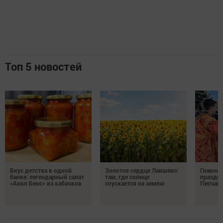
Топ 5 новостей
Вкус детства в одной
Золотое сердце Лаишево:
Главны
банке: легендарный салат
там, где солнце
праздни
«Анкл Бенс» из кабачков
спускается на землю
Песчан