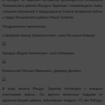
В поездке по адресам ветеранов руководителя Исполкома
Лаишевского района Ильдуса Зарипова сопровождали главы
сельских поселений и председатель Совета ветеранов войны
и труда Лаишевского района Рашат Булатов.
Поздравления принимали:
Сафиуллин Анвар Шакирзянович, село Песчаные Ковали
Ядгаров Абдула Гиниятович, село Габишево;
Романычев Михаил Иванович, деревня Дятлово
В ходе визита Ильдус Зарипов поговорил с каждым
участником войны. Он вручил памятные подарки от
администрации района, юбилейную медаль «75 лет Победы