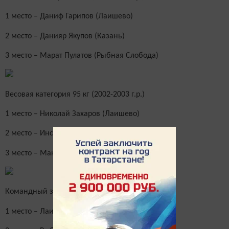
1 место – Даниф Гарипов (Лаишево)
2 место – Данияр Якупов (Казань)
3 место – Марат Пулатов (Рыбная Слобода)
Весовая категория 95 кг (2002-2003 г.р.)
1 место – Николай Захаров (Лаишево)
2 место – Инсаф Мубаракшин (Высокая Гора)
3 место – Максим Казаков (Лаишево)
Командный зачет
1 место – Лаишево