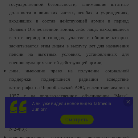
государственной безопасности, занимавшие штатные
должности в воинских частях, штабах и учреждениях,
входивших в состав действующей армии в период
Великой Отечественной войны, либо лица, находившиеся
в этот период в городах, участие в обороне которых
засчитывается этим лицам в выслугу лет для назначения
пенсии на льготных условиях, установленных для
военнослужащих частей действующей армии;
лица, имеющие право на получение социальной
поддержки, подвергшиеся радиации вследствие
катастрофы на Чернобыльской АЭС, вследствие аварии в
1957 г. на производственном объединении "Маяк",
А вы уже видели новое видео Tatmedia
вследствие ядерных испытаний на Семипалатинском
Junior?
полигоне (
ст. 4
Закона от 15.05.1991 N 1244-1;
ст. 1
Cмотреть
Закона от 26.11.1998 N 175-ФЗ;
ст. 1
Закона от 10.01.2002
N 2-ФЗ);
военнослужащие, а также граждане, уволенные с военной