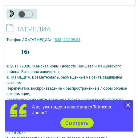
Телефон АО «ТАТМЕДИА»:
(843) 222 09 84
16+
© 2011 - 2026. "Камская новь" - новости Лаишево и Лаишевского
района. Все права защищены.
© ТАТМЕДИА. Все материалы, размещенные на сайте, защищены
законом.
Перепечатка, воспроизведение и распространение в любом объеме
информации,
размещенной на сайте, возможна только с письменного согласия
редакций СМИ.
А вы уже видели новое видео Tatmedia
При поддержке Республиканского агентства по печати и массовым
Junior?
коммуникациям.
Наименование СМИ: Кама ягы (Камская новь)
Cмотреть
№ свидетельства о регистрации СМИ, дата: Эл №ФC 77-90200 от
07.10.2025
выдано Федеральной службой по надзору в сфере связи,