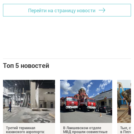
Перейти на страницу новости
Топ 5 новостей
Третий терминал
В Лаишевском отделе
Тыл, ст
казанского аэропорта:
МВД прошли совместные
в Песч