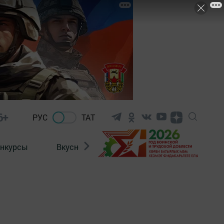
6+
РУС
ТАТ
нкурсы
Вкусности
Фотогалерея
ВИДЕ