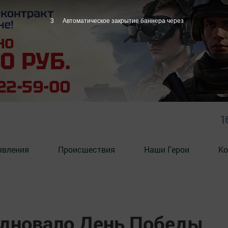
2
Автоматическое закрытие баннера через
1
явления
Происшествия
Наши Герои
Ко
дновало День Победы