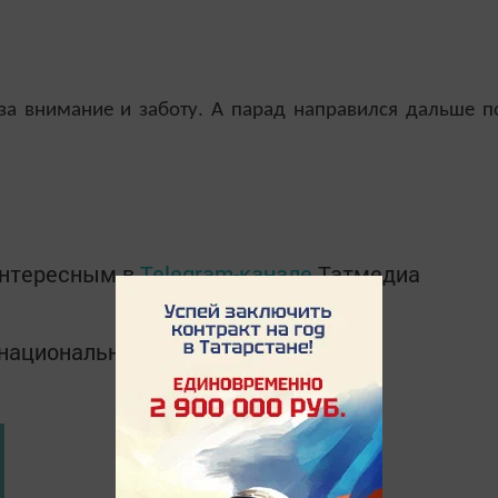
за внимание и заботу. А парад направился дальше п
интересным в
Telegram-канале
Татмедиа
в национальном мессенджере MАХ: