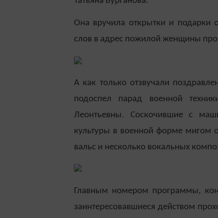
Татьяна Бурганова.
Она вручила открытки и подарки 
слов в адрес пожилой женщины проз
А как только отзвучали поздравл
подоспел парад военной техни
Леонтьевны. Соскочившие с маш
культуры в военной форме мигом 
вальс и несколько вокальных компо
Главным номером программы, коне
заинтересовавшиеся действом прохо