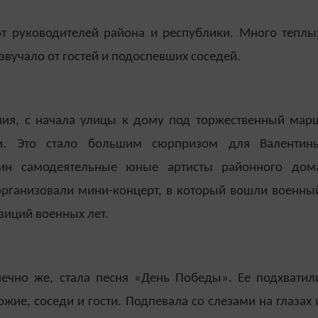
от руководителей района и республики. Много теплы
вучало от гостей и подоспевших соседей.
ения, с начала улицы к дому под торжественный мар
ки. Это стало большим сюрпризом для Валентин
ин самодеятельные юные артисты районного дом
организовали мини-концерт, в который вошли военны
зиций военных лет.
чно же, стала песня «День Победы». Ее подхватил
жие, соседи и гости. Подпевала со слезами на глазах 