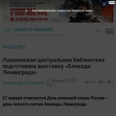
3
Автоматическое закрытие баннера через
НОВОСТИ ЛАИШЕВО
16+
Газета "Камская новь"- Лаишевский район
ОБЩЕСТВО
Лаишевская центральная библиотека
подготовила выставку «Блокада
Ленинграда»
27 января 2020 -
Александр Воржецов,
2526
0
0
16:11
27 января отмечается День воинской славы России —
день полного снятия блокады Ленинграда.