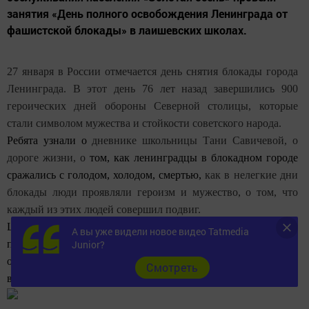
занятия «День полного освобождения Ленинграда от
фашистской блокады» в лаишевских школах.
27 января в России отмечается день снятия блокады города
Ленинграда. В этот день 76 лет назад завершились 900
героических дней обороны Северной столицы, которые
стали символом мужества и стойкости советского народа.
Ребята узнали о
дневнике школьницы Тани Савичевой, о
дороге жизни, о
том, как ленинградцы в блокадном городе
сражались с голодом, холодом, смертью,
как в нелегкие дни
блокады люди проявляли героизм и мужество, о том, что
каждый из этих людей совершил подвиг.
Цель занятия - расширение представлений подростков о
А вы уже видели новое видео Tatmedia
памятных датах истории и воспитание благодарного
Junior?
отношения к подвигу героев Великой Отечественной
Cмотреть
войны.