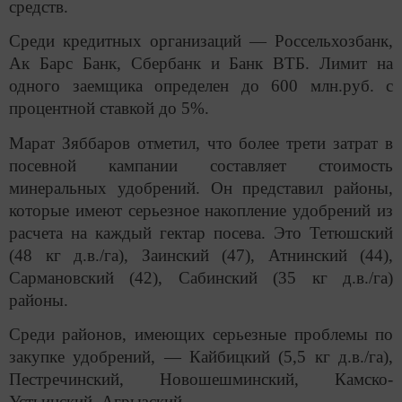
средств.
Среди кредитных организаций — Россельхозбанк,
Ак Барс Банк, Сбербанк и Банк ВТБ. Лимит на
одного заемщика определен до 600 млн.руб. с
процентной ставкой до 5%.
Марат Зяббаров отметил, что более трети затрат в
посевной кампании составляет стоимость
минеральных удобрений. Он представил районы,
которые имеют серьезное накопление удобрений из
расчета на каждый гектар посева. Это Тетюшский
(48 кг д.в./га), Заинский (47), Атнинский (44),
Сармановский (42), Сабинский (35 кг д.в./га)
районы.
Среди районов, имеющих серьезные проблемы по
закупке удобрений, — Кайбицкий (5,5 кг д.в./га),
Пестречинский, Новошешминский, Камско-
Устьинский, Агрызский.