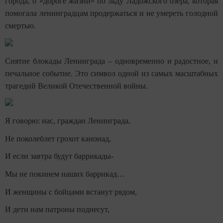
города, о «дороге жизни» по льду Ладожского озера, которая
помогала ленинградцам продержаться и не умереть голодной
смертью.
Снятие блокады Ленинграда – одновременно и радостное, и
печальное событие. Это символ одной из самых масштабных
трагедий Великой Отечественной войны.
Я говорю: нас, граждан Ленинграда,
Не поколеблет грохот канонад,
И если завтра будут баррикады-
Мы не покинем наших баррикад…
И женщины с бойцами встанут рядом,
И дети нам патроны поднесут,