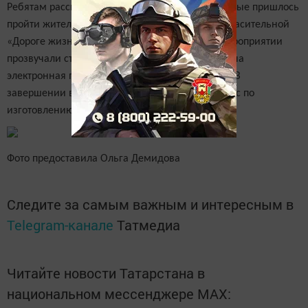
Ребятам рассказали об испытаниях, через которые пришлось
пройти жителям осажденного Ленинграда, о спасительной
«Дороге жизни» через Ладожское озеро. На мероприятии
прозвучали стихи Ольги Берггольц, представлена
электронная презентация и книжная выставка. В
завершении встречи был проведен мастер-класс по
изготовлению из бумаги макета вечного огня.
Фото предоставила Ольга Демидова
Следите за самым важным и интересным в
Telegram-канале
Татмедиа
Читайте новости Татарстана в
национальном мессенджере MАХ: