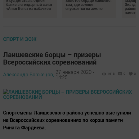
Вкус детства в одной
Золотое сердце Лаишево:
Маршру
банке: легендарный салат
там, где солнце
Зиатди
«Анкл Бенс» из кабачков
спускается на землю
районы 
память 
СПОРТ И ЗОЖ
Лаишевские борцы – призеры
Всероссийских соревнований
27 января 2020 -
Александр Воржецов,
1618
0
0
14:25
Спортсмены Лаишевского района успешно выступили
на Всероссийских соревнованиях по корэш памяти
Рината Фардиева.