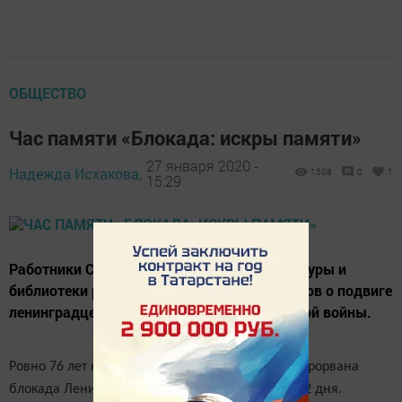
ОБЩЕСТВО
Час памяти «Блокада: искры памяти»
27 января 2020 -
Надежда Исхакова,
1508
0
1
15:29
Работники Среднедевятовского дома культуры и
библиотеки рассказали ученикам 5-7 классов о подвиге
ленинградцев в годы Великой Отечественной войны.
Ровно 76 лет назад, 27 января 1944 года была прорвана
блокада Ленинграда, которая продолжалась 872 дня.