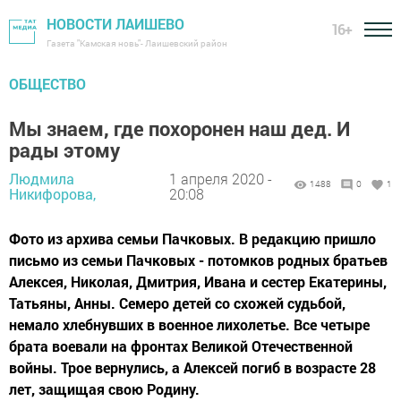
НОВОСТИ ЛАИШЕВО
16+
Газета "Камская новь"- Лаишевский район
ОБЩЕСТВО
Мы знаем, где похоронен наш дед. И
рады этому
Людмила
1 апреля 2020 -
1488
0
1
Никифорова,
20:08
Фото из архива семьи Пачковых. В редакцию пришло
письмо из семьи Пачковых - потомков родных братьев
Алексея, Николая, Дмитрия, Ивана и сестер Екатерины,
Татьяны, Анны. Семеро детей со схожей судьбой,
немало хлебнувших в военное лихолетье. Все четыре
брата воевали на фронтах Великой Отечественной
войны. Трое вернулись, а Алексей погиб в возрасте 28
лет, защищая свою Родину.