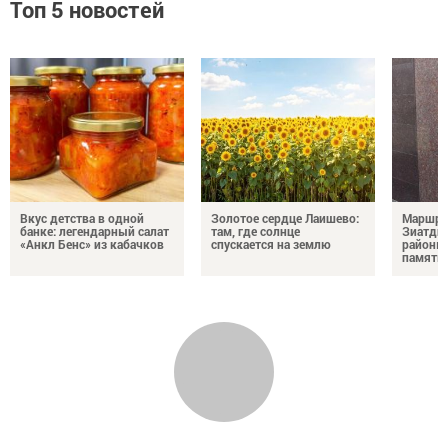
Топ 5 новостей
Вкус детства в одной
Золотое сердце Лаишево:
Маршру
банке: легендарный салат
там, где солнце
Зиатди
«Анкл Бенс» из кабачков
спускается на землю
районы 
память 