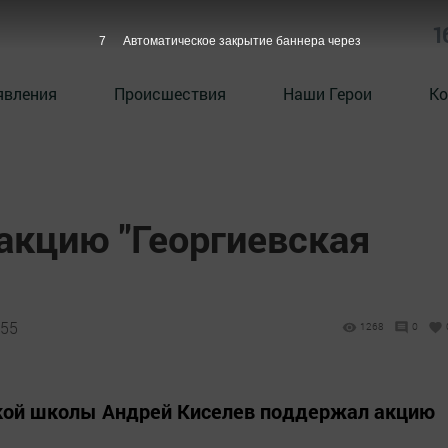
1
6
Автоматическое закрытие баннера через
явления
Происшествия
Наши Герои
Ко
кцию "Георгиевская
:55
1268
0
кой школы Андрей Киселев поддержал акцию