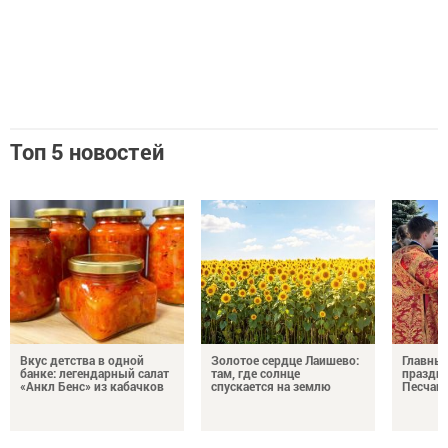
Топ 5 новостей
Вкус детства в одной
Золотое сердце Лаишево:
Главны
банке: легендарный салат
там, где солнце
праздни
«Анкл Бенс» из кабачков
спускается на землю
Песчан