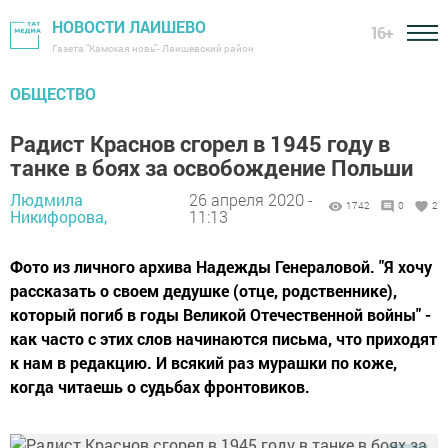
НОВОСТИ ЛАИШЕВО
16+
Газета "Камская новь"- Лаишевский район
ОБЩЕСТВО
Радист Краснов сгорел в 1945 году в
танке в боях за освобождение Польши
Людмила
26 апреля 2020 -
1742
0
2
Никифорова,
11:13
Фото из личного архива Надежды Генераловой. "Я хочу
рассказать о своем дедушке (отце, родственнике),
который погиб в годы Великой Отечественной войны" -
как часто с этих слов начинаются письма, что приходят
к нам в редакцию. И всякий раз мурашки по коже,
когда читаешь о судьбах фронтовиков.