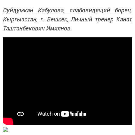
Суйдумкан Кабулова, слабовидящий борец,
Кыргызстан, г. Бешкек, Личный тренер Канат
Таштанбекович Имиянов.