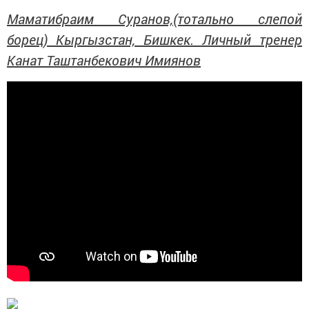
Маматибраим Суранов,(тотально слепой
борец) Кыргызстан, Бишкек. Личный тренер
Канат Таштанбекович Имиянов