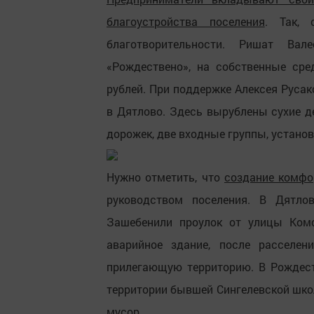
благоустройства поселения
. Так, 
благотворительности. Ришат Ва
«Рождествено», на собственные ср
рублей. При поддержке Алексея Русак
в Дятлово. Здесь вырублены сухие д
дорожек, две входные группы, устано
Нужно отметить, что
создание комфо
руководством поселения. В Дятло
Зашебенили проулок от улицы Комс
аварийное здание, после расселе
прилегающую территорию. В Рождест
территории бывшей Сингелевской школ
мусор.