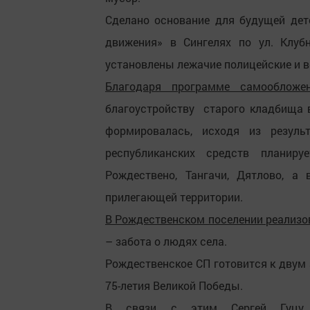
Сделано основание для будущей дет
движения» в Сингелях по ул. Клубн
установлены лежачие полицейские и 
Благодаря программе самооблож
благоустройству старого кладбища 
формировалась, исходя из резуль
республиканских средств планир
Рождествено, Тангачи, Дятлово, а
прилегающей территории.
В Рождественском поселении реализ
– забота о людях села.
Рождественское СП готовится к двум
75-летия Великой Победы.
В связи с этим Сергей Гуцу 