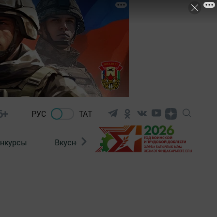
6+
РУС
ТАТ
нкурсы
Вкусности
Фотогалерея
ВИДЕ