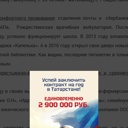
комфортного проживания
: отделения почты и сбербанка
АПа, Рождественская врачебная амбулатория. Посл
ду, успешно функционирует школа. В 2013 году вложил
адика «Капелька». А в 2016 году открыл свои двери новы
ной библиотеке. Как видим, последнее пятилетие в план
шным.
крестьянско-фермерских хозяйств и малого и среднег
уцу в своем выступлении отметил крестьянско-фермерски
ина О.Н», «Идрисов» и «Казаров»; ООО «Уныш»; семейну
 химического производства функционирует компания ОО
 средства не только в собственный бизнес, но и 