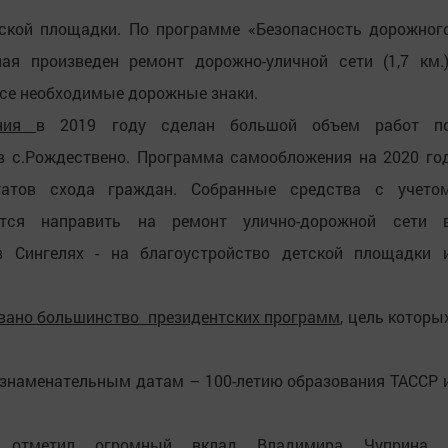
ской площадки. По программе «Безопасность дорожног
ая произведен ремонт дорожно-уличной сети (1,7 км.)
все необходимые дорожные знаки.
ения
в 2019 году сделан большой объем работ п
в с.Рождествено. Программа самообложения на 2020 го
татов схода граждан. Собранные средства с учето
уется направить на ремонт улично-дорожной сети 
 в Сингелях - на благоустройство детской площадки 
овано большинство президентских программ
, цель которы
 знаменательным датам – 100-летию образования ТАССР 
отметил огромный вклад
Владимира Чуприна 