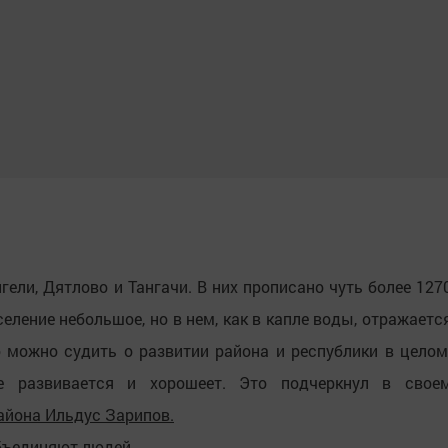
ели, Дятлово и Тангачи. В них прописано чуть более 127
еление небольшое, но в нем, как в капле воды, отражаетс
ю можно судить о развитии района и республики в целом
ие развивается и хорошеет. Это подчеркнул в свое
айона Ильдус Зарипов.
бъединяют людей.