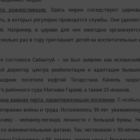
та рождественцев.
Здесь мирно соседствуют церков
ть, в которых регулярно проводятся службы. Они уделяю
й. Например, в церкви для них ежегодно организуетс
сколько раз в году приглашает детей на воспитательные 
.
е состоялся Сабантуй – он был заявлен как исламский
ый директор центра реабилитации и адаптации бывши
раздник посетили муфтий Татарстана Камиль хазра
о районного суда Магнави Гараев, а также 25 имамов.
дна важная черта, характеризующая поселение
. С особы
ветеранам войны и труда. Исполнилось 96 лет уважаемом
еву - человеку-легенде, личности с большой буквы. Н
со знаменательными датами. Так, чествовали с 90-летие
вну Гайнуллину, с 95- летием - жительницу с. Рождествен