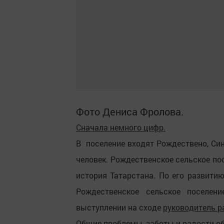
Фото Дениса Фролова.
Сначала
немного цифр.
В поселение входят Рождествено, Синг
человек. Рождественское сельское пос
история Татарстана. По его развити
Рождественское сельское поселен
выступлении на сходе
руководитель р
Общие проблемы, заботы и радости о