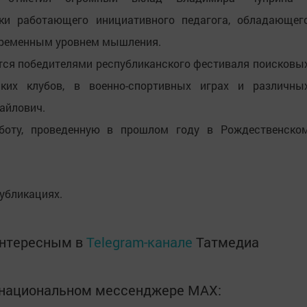
ски работающего инициативного педагога, обладающег
временным уровнем мышления.
ятся победителями республиканского фестиваля поисковы
еских клубов, в военно-спортивных играх и различны
хайлович.
боту, проведенную в прошлом году в Рождественско
убликациях.
интересным в
Telegram-канале
Татмедиа
в национальном мессенджере MАХ: