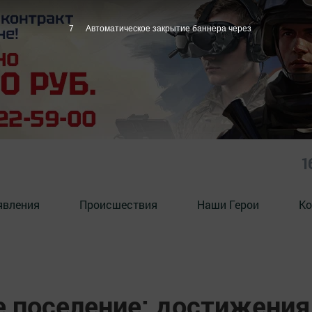
6
Автоматическое закрытие баннера через
1
явления
Происшествия
Наши Герои
Ко
 поселение: достижения