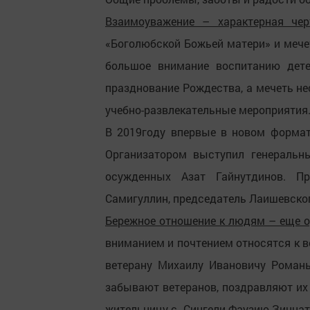
Взаимоуважение – характерная чер
«Боголюбской Божьей матери» и мече
большое внимание воспитанию дете
празднование Рождества, а мечеть не
учебно-развлекательные мероприятия
В 2019году впервые в новом формат
Организатором выступил генеральн
осужденных Азат Гайнутдинов. П
Самигуллин, председатель Лаишевског
Бережное отношение к людям – еще о
вниманием и почтением относятся к 
ветерану Михаилу Ивановичу Романыч
забывают ветеранов, поздравляют их 
жительницу с. Сингели Фаузию Зиннато