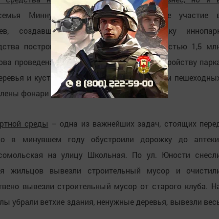
семья Миннуллиных принимает активное участие 
леев, создавший промышленную площадку иннопар
едства построил детскую площадку стоимостью 1,5 мл
ова проведена огромная работа по благоустройству парк
еревья и кустарники, обустроено более 700 м пешеходны
влены фонари освещения.
ртной среды
– одна из важнейших задач, стоящих пере
во в минувшем году обустроили дорожку до аптеки
омольская на улицу Школьная. По ул. Юности снесл
ния жильцов вывезли строительный мусор и очистил
вено вывезли строительный мусор от старого клуба. Н
ы убрали ветхие здания, ненужные деревья, вывезли вес