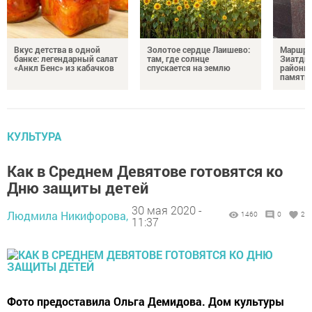
Вкус детства в одной
Золотое сердце Лаишево:
Маршру
банке: легендарный салат
там, где солнце
Зиатди
«Анкл Бенс» из кабачков
спускается на землю
районы 
память 
КУЛЬТУРА
Как в Среднем Девятове готовятся ко
Дню защиты детей
30 мая 2020 -
Людмила Никифорова,
1460
0
2
11:37
Фото предоставила Ольга Демидова. Дом культуры