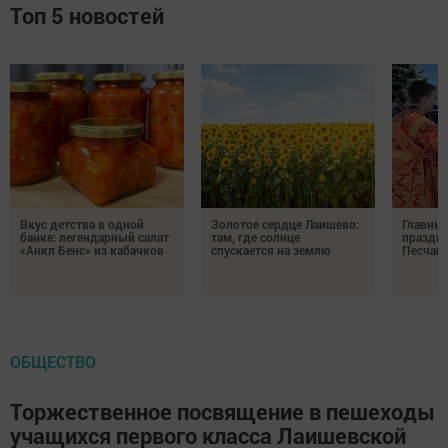
Топ 5 новостей
Вкус детства в одной
Золотое сердце Лаишево:
Главны
банке: легендарный салат
там, где солнце
праздни
«Анкл Бенс» из кабачков
спускается на землю
Песчан
ОБЩЕСТВО
Торжественное посвящение в пешеходы
учащихся первого класса Лаишевской