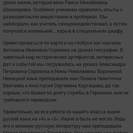
уроки химии, которые вела Раиса Михайловна
Шишмарева. Особенно ученикам нравились опыты с
разноцветными веществами в пробирках. Мы
наблюдали, как учитель священнодействовал, а потом
получался маленький... взрыв в специальном шкафу.
Ориентироваться по карте и на глобусе нас научила
Антонина Ивановна Сорокина на уроках географии. В
заветный мир исторических артефактов, интересных
дат и событий мы погружались на уроках Александра
Петровича Сорокина и Нины Николаевны Ворониной.
Немецкий язык преподавали нам Полина Никитична
Вангаева и Анастасия Сергеевна Карташева, да так
хорошо, что бывая по долгу службы в Германии, мне не
требовался переводчик.
Удивительно, но все ребята из нашего класса знали
руский язык на «4» и «5». Иначе и быть не могло. Ведь
его и великую русскую литературу нам преподавала
Мария Николаевна Тимофеева. Она научила нас любить