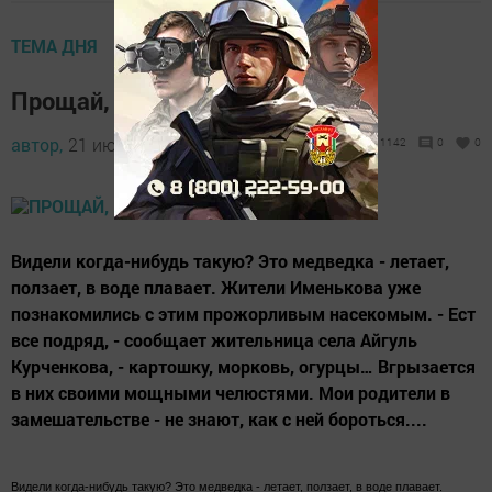
ТЕМА ДНЯ
Прощай, медведка!
автор,
21 июня 2015 - 11:13
1142
0
0
Видели когда-нибудь такую? Это медведка - летает,
ползает, в воде плавает. Жители Именькова уже
познакомились с этим прожорливым насекомым. - Ест
все подряд, - сообщает жительница села Айгуль
Курченкова, - картошку, морковь, огурцы… Вгрызается
в них своими мощными челюстями. Мои родители в
замешательстве - не знают, как с ней бороться....
Видели когда-нибудь такую? Это медведка - летает, ползает, в воде плавает.