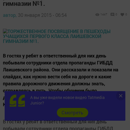
гимназии №1.
автор,
30 января 2015 - 06:54
1447
0
0
В гостях у ребят в ответственный для них день
побывали сотрудники отдела пропаганды ГИБДД
Лаишевского района. Они рассказали и показали на
слайдах, как нужно вести себя на дороге и какие
правила дорожного движения должны знать,
отправляясь в путь. Чтобы обучение было
действенным, занятие проходило в игровой форме.
А вы уже видели новое видео Tatmedia
Junior?
Кстати, первоклассники не...
Cмотреть
В гостях у ребят в ответственный для них день
побывали сотрудники отдела пропаганды ГИБДД