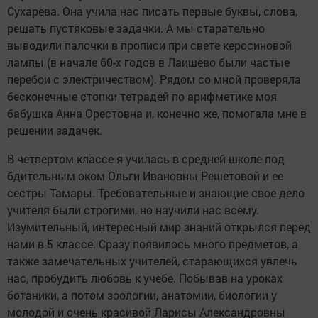
Сухарева. Она учила нас писать первые буквы, слова,
решать пустяковые задачки. А мы старательно
выводили палочки в прописи при свете керосиновой
лампы (в начале 60-х годов в Лаишево были частые
перебои с электричеством). Рядом со мной проверяла
бесконечные стопки тетрадей по арифметике моя
бабушка Анна Орестовна и, конечно же, помогала мне в
решении задачек.
В четвертом классе я училась в средней школе под
бдительным оком Ольги Ивановны Решетовой и ее
сестры Тамары. Требовательные и знающие свое дело
учителя были строгими, но научили нас всему.
Изумительный, интересный мир знаний открылся перед
нами в 5 классе. Сразу появилось много предметов, а
также замечательных учителей, старающихся увлечь
нас, пробудить любовь к учебе. Побывав на уроках
ботаники, а потом зоологии, анатомии, биологии у
молодой и очень красивой Ларисы Александровны