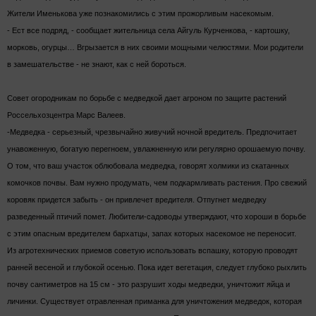
Жители Именькова уже познакомились с этим прожорливым насекомым.
- Ест все подряд, - сообщает жительница села Айгуль Курченкова, - картошку,
морковь, огурцы… Вгрызается в них своими мощными челюстями. Мои родители
в замешательстве - не знают, как с ней бороться.
Совет огородникам по борьбе с медведкой дает агроном по защите растений
Россельхозцентра Марс Валеев.
-Медведка - серьезный, чрезвычайно живучий ночной вредитель. Предпочитает
унавоженную, богатую перегноем, увлажненную или регулярно орошаемую почву.
О том, что ваш участок облюбовала медведка, говорят холмики из скатанных
комочков почвы. Вам нужно продумать, чем подкармливать растения. Про свежий
коровяк придется забыть - он привлечет вредителя. Отпугнет медведку
разведенный птичий помет. Любители-садоводы утверждают, что хороши в борьбе
с этим опасным вредителем бархатцы, запах которых насекомое не переносит.
Из агротехнических приемов советую использовать вспашку, которую проводят
ранней весеной и глубокой осенью. Пока идет вегетация, следует глубоко рыхлить
почву сантиметров на 15 см - это разрушит ходы медведки, уничтожит яйца и
личинки. Существует отравленная приманка для уничтожения медведок, которая