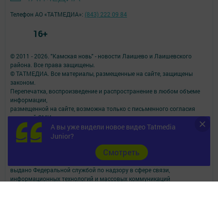
Телефон АО «ТАТМЕДИА»:
(843) 222 09 84
16+
© 2011 - 2026. "Камская новь" - новости Лаишево и Лаишевского
района. Все права защищены.
© ТАТМЕДИА. Все материалы, размещенные на сайте, защищены
законом.
Перепечатка, воспроизведение и распространение в любом объеме
информации,
размещенной на сайте, возможна только с письменного согласия
редакций СМИ.
При поддержке Республиканского агентства по печати и массовым
А вы уже видели новое видео Tatmedia
коммуникациям.
Junior?
Наименование СМИ: Кама ягы (Камская новь)
Cмотреть
№ свидетельства о регистрации СМИ, дата: Эл №ФC 77-90200 от
07.10.2025
выдано Федеральной службой по надзору в сфере связи,
информационных технологий и массовых коммуникаций
ФИО главного редактора: Денис Геннадьевич Суханов
Адрес редакции: юридический / фактический - Российская Федерация,
422610, Республика Татарстан, Лаишевский муниципальный район, г.
Лаишево, ул. Марии Ульяновой д.56, офис 2