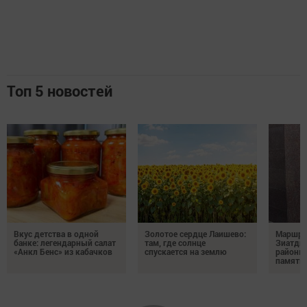
Топ 5 новостей
Вкус детства в одной
Золотое сердце Лаишево:
Маршру
банке: легендарный салат
там, где солнце
Зиатди
«Анкл Бенс» из кабачков
спускается на землю
районы 
память 