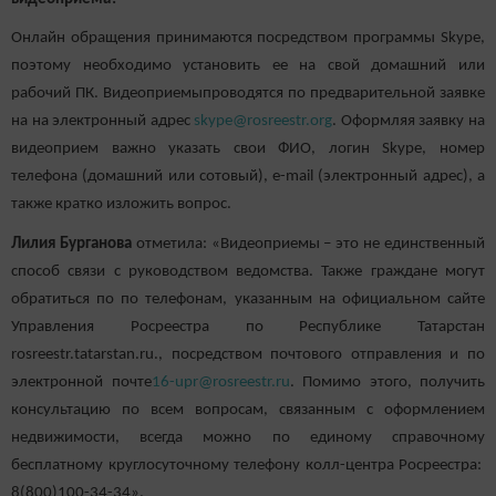
Онлайн обращения принимаются посредством программы Skype,
поэтому необходимо установить ее на свой домашний или
рабочий ПК. Видеоприемыпроводятся по предварительной заявке
на на электронный адрес
skype@rosreestr.org
. Оформляя заявку на
видеоприем важно указать свои ФИО, логин Skype, номер
телефона (домашний или сотовый), e-mail (электронный адрес), а
также кратко изложить вопрос.
Лилия Бурганова
отметила: «Видеоприемы – это не единственный
способ связи с руководством ведомства. Также граждане могут
обратиться по по телефонам, указанным на официальном сайте
Управления Росреестра по Республике Татарстан
rosreestr.tatarstan.ru., посредством почтового отправления и по
электронной почте
16-upr@rosreestr.ru
. Помимо этого, получить
консультацию по всем вопросам, связанным с оформлением
недвижимости, всегда можно по единому справочному
бесплатному круглосуточному телефону колл-центра Росреестра:
8(800)100-34-34».