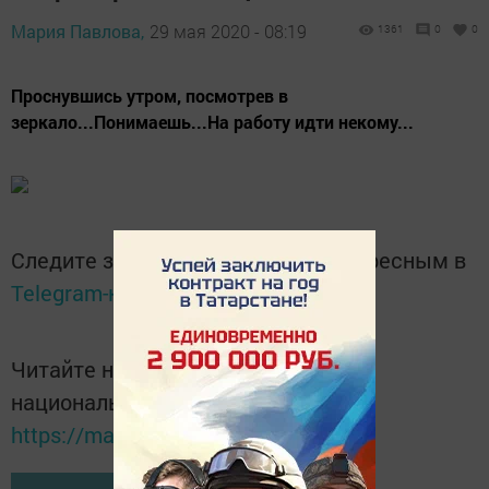
Мария Павлова,
29 мая 2020 - 08:19
1361
0
0
Проснувшись утром, посмотрев в
зеркало...Понимаешь...На работу идти некому...
Следите за самым важным и интересным в
Telegram-канале
Татмедиа
Читайте новости Татарстана в
национальном мессенджере MАХ:
https://max.ru/tatmedia