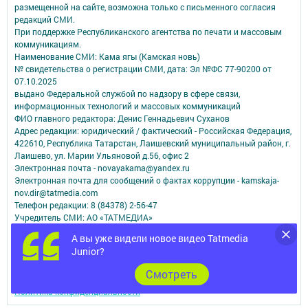
размещенной на сайте, возможна только с письменного согласия
редакций СМИ.
При поддержке Республиканского агентства по печати и массовым
коммуникациям.
Наименование СМИ: Кама ягы (Камская новь)
№ свидетельства о регистрации СМИ, дата: Эл №ФC 77-90200 от
07.10.2025
выдано Федеральной службой по надзору в сфере связи,
информационных технологий и массовых коммуникаций
ФИО главного редактора: Денис Геннадьевич Суханов
Адрес редакции: юридический / фактический - Российская Федерация,
422610, Республика Татарстан, Лаишевский муниципальный район, г.
Лаишево, ул. Марии Ульяновой д.56, офис 2
Электронная почта - novayakama@yandex.ru
Электронная почта для сообщений о фактах коррупции - kamskaja-
nov.dir@tatmedia.com
Телефон редакции: 8 (84378) 2-56-47
Учредитель СМИ: АО «ТАТМЕДИА»
А вы уже видели новое видео Tatmedia
Антикоррупционная политика
Junior?
АО «ТАТМЕДИА» использует «cookie»
для персонализации сервисов и
удобства пользователей сайтом.
Cмотреть
Использование «cookie» можно отменить в настройках браузера.
Политика конфиденциальности