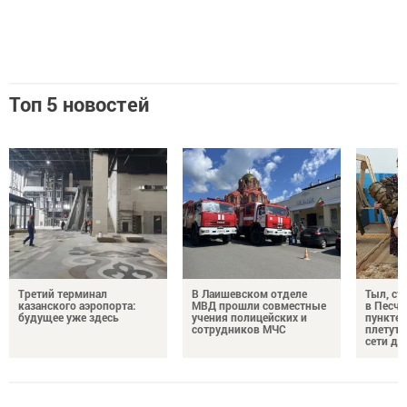
Топ 5 новостей
Третий терминал
В Лаишевском отделе
Тыл, ст
казанского аэропорта:
МВД прошли совместные
в Песч
будущее уже здесь
учения полицейских и
пункте 
сотрудников МЧС
плетут
сети дл