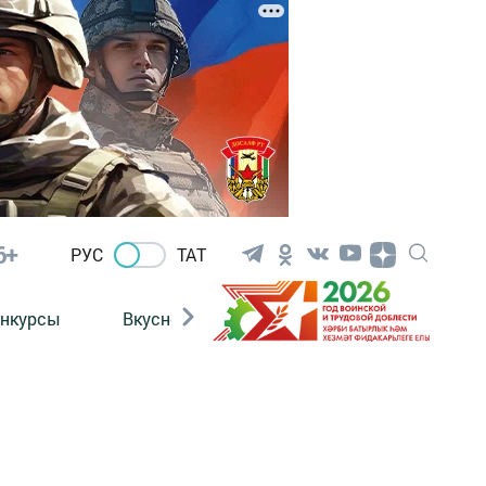
6+
РУС
ТАТ
нкурсы
Вкусности
Фотогалерея
ВИДЕ