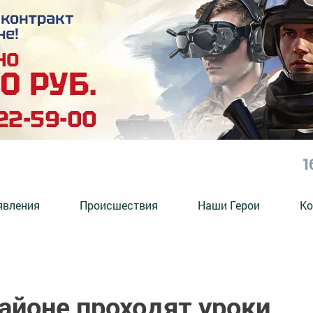
1
явления
Происшествия
Наши Герои
Ко
айоне проходят уроки