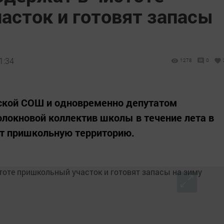
асток и готовят запасы
1:34
1278
0
ьской СОШ и одновременно депутатом
олокновой коллектив школы в течение лета в
т пришкольную территорию.