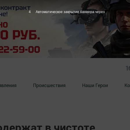
3
Автоматическое закрытие баннера через
1
явления
Происшествия
Наши Герои
Ко
одержат в чистоте