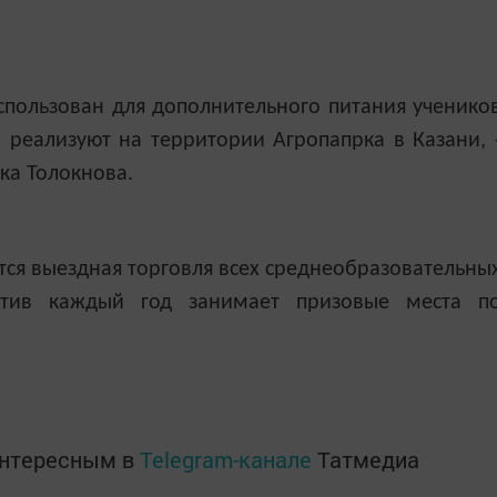
спользован для дополнительного питания ученико
 реализуют на территории Агропапрка в Казани, 
ка Толокнова.
тся выездная торговля всех среднеобразовательны
ктив каждый год занимает призовые места п
интересным в
Telegram-канале
Татмедиа