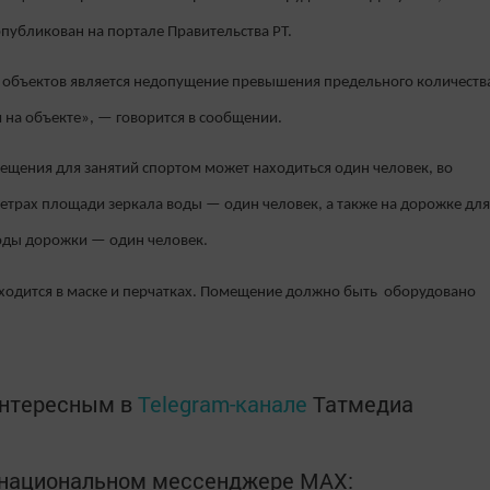
убликован на портале Правительства РТ.
объектов является недопущение превышения предельного количеств
 на объекте», — говорится в сообщении.
мещения для занятий спортом может находиться один человек, во
 метрах площади зеркала воды — один человек, а также на дорожке для
воды дорожки — один человек.
ходится в маске и перчатках. Помещение должно быть оборудовано
интересным в
Telegram-канале
Татмедиа
в национальном мессенджере MАХ: