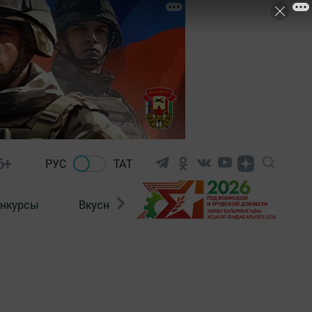
6+
РУС
ТАТ
нкурсы
Вкусности
Фотогалерея
ВИДЕ