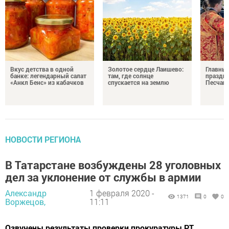
Вкус детства в одной
Золотое сердце Лаишево:
Главны
банке: легендарный салат
там, где солнце
праздни
«Анкл Бенс» из кабачков
спускается на землю
Песчан
НОВОСТИ РЕГИОНА
В Татарстане возбуждены 28 уголовных
дел за уклонение от службы в армии
Александр
1 февраля 2020 -
1371
0
0
Воржецов,
11:11
Озвучены результаты проверки прокуратуры РТ