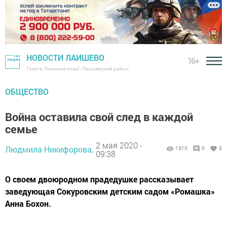
НОВОСТИ ЛАИШЕВО
16+
Газета "Камская новь"- Лаишевский район
ОБЩЕСТВО
Война оставила свой след в каждой
семье
2 мая 2020 -
Людмила Никифорова,
1310
0
0
09:38
О своем двоюродном прадедушке рассказывает
заведующая Сокуровским детским садом «Ромашка»
Анна Бохон.