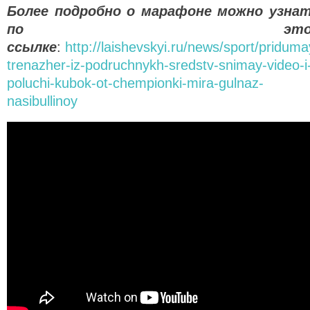
Более подробно о марафоне можно узна
по это
ссылке
:
http://laishevskyi.ru/news/sport/priduma
trenazher-iz-podruchnykh-sredstv-snimay-video-i
poluchi-kubok-ot-chempionki-mira-gulnaz-
nasibullinoy