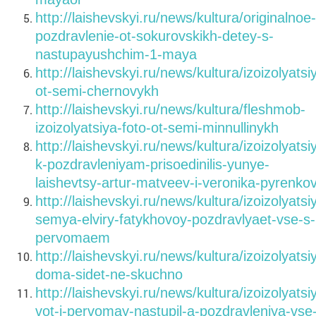
http://laishevskyi.ru/news/kultura/originalnoe-
pozdravlenie-ot-sokurovskikh-detey-s-
nastupayushchim-1-maya
http://laishevskyi.ru/news/kultura/izoizolyatsi
ot-semi-chernovykh
http://laishevskyi.ru/news/kultura/fleshmob-
izoizolyatsiya-foto-ot-semi-minnullinykh
http://laishevskyi.ru/news/kultura/izoizolyatsi
k-pozdravleniyam-prisoedinilis-yunye-
laishevtsy-artur-matveev-i-veronika-pyrenko
http://laishevskyi.ru/news/kultura/izoizolyatsi
semya-elviry-fatykhovoy-pozdravlyaet-vse-s-
pervomaem
http://laishevskyi.ru/news/kultura/izoizolyatsi
doma-sidet-ne-skuchno
http://laishevskyi.ru/news/kultura/izoizolyatsi
vot-i-pervomay-nastupil-a-pozdravleniya-vse