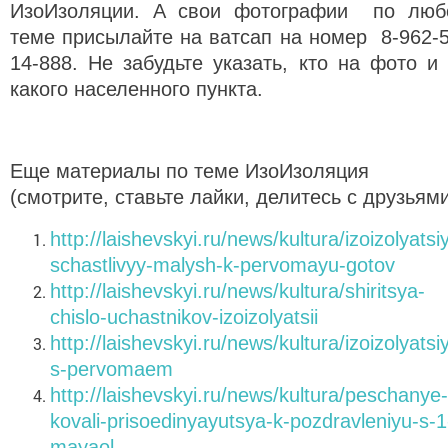
ИзоИзоляции. А свои фотографии по люб
теме присылайте на ватсап на номер 8-962-5
14-888. Не забудьте указать, кто на фото и 
какого населенного пункта.
Еще материалы по теме ИзоИзоляция
(смотрите, ставьте лайки, делитесь с друзьями
http://laishevskyi.ru/news/kultura/izoizolyatsi
schastlivyy-malysh-k-pervomayu-gotov
http://laishevskyi.ru/news/kultura/shiritsya-
chislo-uchastnikov-izoizolyatsii
http://laishevskyi.ru/news/kultura/izoizolyatsi
s-pervomaem
http://laishevskyi.ru/news/kultura/peschanye-
kovali-prisoedinyayutsya-k-pozdravleniyu-s-1
mayaol