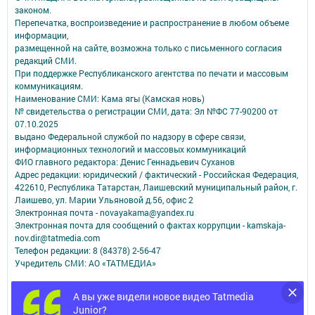
законом.
Перепечатка, воспроизведение и распространение в любом объеме
информации,
размещенной на сайте, возможна только с письменного согласия
редакций СМИ.
При поддержке Республиканского агентства по печати и массовым
коммуникациям.
Наименование СМИ: Кама ягы (Камская новь)
№ свидетельства о регистрации СМИ, дата: Эл №ФC 77-90200 от
07.10.2025
выдано Федеральной службой по надзору в сфере связи,
информационных технологий и массовых коммуникаций
ФИО главного редактора: Денис Геннадьевич Суханов
Адрес редакции: юридический / фактический - Российская Федерация,
422610, Республика Татарстан, Лаишевский муниципальный район, г.
Лаишево, ул. Марии Ульяновой д.56, офис 2
Электронная почта - novayakama@yandex.ru
Электронная почта для сообщений о фактах коррупции - kamskaja-
nov.dir@tatmedia.com
Телефон редакции: 8 (84378) 2-56-47
Учредитель СМИ: АО «ТАТМЕДИА»
Антикоррупционная политика
А вы уже видели новое видео Tatmedia
АО «ТАТМЕДИА» использует «cookie»
для персонализации сервисов и
Junior?
удобства пользователей сайтом.