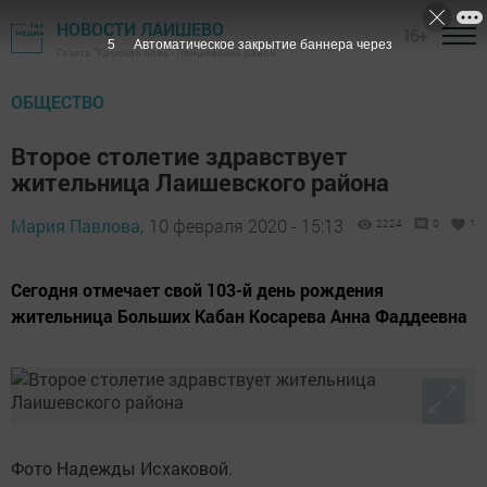
НОВОСТИ ЛАИШЕВО
16+
4
Автоматическое закрытие баннера через
Газета "Камская новь"- Лаишевский район
ОБЩЕСТВО
Второе столетие здравствует
жительница Лаишевского района
Мария Павлова,
10 февраля 2020 - 15:13
2224
0
1
Сегодня отмечает свой 103-й день рождения
жительница Больших Кабан Косарева Анна Фаддеевна
Фото Надежды Исхаковой.