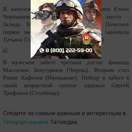
В женском забеге третье место заняла Елена
Чернышева (Комплекс 52). Второе место –
Залида Мингазова (Малая Елга). Почетное
первое место и звание победителя завоевала
Татьяна Гончарова (Лаишевский РУЭС).
В мужском забеге третьим достиг финиша
Массалим Зияутдинов (Чирпы). Вторым стал
Ринат Хафизов (Именьково). Победу в забеге в
своей возрастной группе одержал Сергей
Трифонов (Столбище)
Следите за самым важным и интересным в
Telegram-канале
Татмедиа