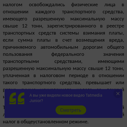
налогом освобождались физические лица в
отношении каждого транспортного средства,
имеющего разрешенную максимальную массу
свыше 12 тонн, зарегистрированного в реестре
транспортных средств системы взимания платы,
если сумма платы в счет возмещения вреда,
причиняемого автомобильным дорогам общего
пользования федерального значения
транспортными средствами, имеющими
разрешенную максимальную массу свыше 12 тонн,
уплаченная в налоговом периоде в отношении
такого транспортного средства, превышает или
равна сумме исчисленного налога за данный
А вы уже видели новое видео Tatmedia
налоговый период.
Junior?
Таким образом, кто ранее пользовался такой
Cмотреть
льготой, с 2019 года уплачивают транспортный
налог в общеустановленном режиме.