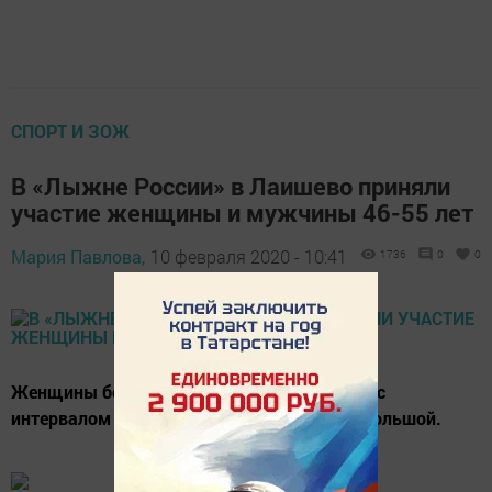
СПОРТ И ЗОЖ
В «Лыжне России» в Лаишево приняли
участие женщины и мужчины 46-55 лет
Мария Павлова,
10 февраля 2020 - 10:41
1736
0
0
Женщины бежали малый круг, а мужчины с
интервалом в несколько минут вышли на большой.