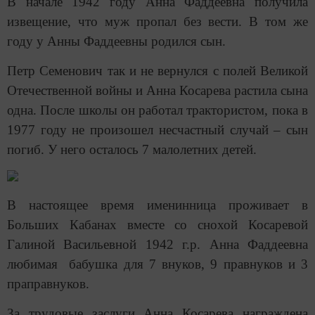
В начале 1942 году Анна Фаддеевна получила
извещение, что муж пропал без вести. В том же
году у Анны Фаддеевны родился сын.
Петр Семенович так и не вернулся с полей Великой
Отечественной войны и Анна Косарева растила сына
одна. После школы он работал трактористом, пока в
1977 году не произошел несчастный случай – сын
погиб. У него осталось 7 малолетних детей.
В настоящее время именинница проживает в
Больших Кабанах вместе со снохой Косаревой
Галиной Васильевной 1942 г.р. Анна Фаддеевна
любимая бабушка для 7 внуков, 9 правнуков и 3
праправнуков.
За трудовые заслуги Анна Косарева награждена