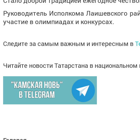
Стало доброй традицией ежегодное честв
Руководитель Исполкома Лаишевского рай
участие в олимпиадах и конкурсах.
Следите за самым важным и интересным в
T
Читайте новости Татарстана в национально
Галерея