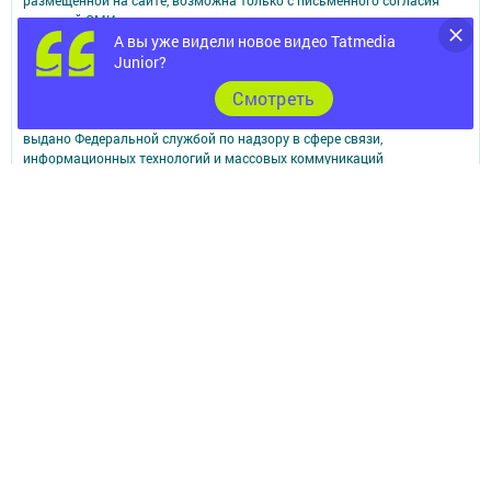
редакций СМИ.
При поддержке Республиканского агентства по печати и массовым
А вы уже видели новое видео Tatmedia
коммуникациям.
Junior?
Наименование СМИ: Кама ягы (Камская новь)
Cмотреть
№ свидетельства о регистрации СМИ, дата: Эл №ФC 77-90200 от
07.10.2025
выдано Федеральной службой по надзору в сфере связи,
информационных технологий и массовых коммуникаций
ФИО главного редактора: Денис Геннадьевич Суханов
Адрес редакции: юридический / фактический - Российская Федерация,
422610, Республика Татарстан, Лаишевский муниципальный район, г.
Лаишево, ул. Марии Ульяновой д.56, офис 2
Электронная почта - novayakama@yandex.ru
Электронная почта для сообщений о фактах коррупции - kamskaja-
nov.dir@tatmedia.com
Телефон редакции: 8 (84378) 2-56-47
Учредитель СМИ: АО «ТАТМЕДИА»
Антикоррупционная политика
АО «ТАТМЕДИА» использует «cookie»
для персонализации сервисов и
удобства пользователей сайтом.
Использование «cookie» можно отменить в настройках браузера.
Политика конфиденциальности