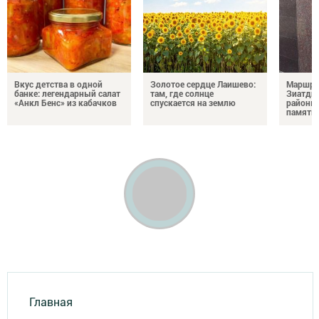
Вкус детства в одной
Золотое сердце Лаишево:
Маршру
банке: легендарный салат
там, где солнце
Зиатди
«Анкл Бенс» из кабачков
спускается на землю
районы 
память 
Главная