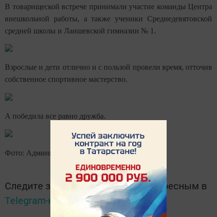
В товарищеской встрече принимали участие команды Центра
внешкольной работы, а также ученики Среднедевятовской
средней школы и Лаишевской гимназии № 1.
Взрослые и дети отлично и с пользой провели время, отточив
собственное спортивное мастерство.
А победила все равно дружба.
Фото: Администрация города Лаишево
Следите за самым важным и интересным в
Telegram-канале
Татмедиа