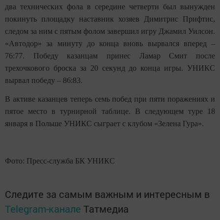
два технических фола в середине четверти был вынужден
покинуть площадку наставник хозяев Димитрис Прифтис,
следом за ним с пятым фолом завершил игру Джамил Уилсон.
«Автодор» за минуту до конца вновь вырвался вперед –
76:77. Победу казанцам принес Ламар Смит после
трехочкового броска за 20 секунд до конца игры. УНИКС
вырвал победу – 86:83.
В активе казанцев теперь семь побед при пяти поражениях и
пятое место в турнирной таблице. В следующем туре 18
января в Польше УНИКС сыграет с клубом «Зелена Гура».
Фото: Пресс-служба БК УНИКС
Следите за самым важным и интересным в
Telegram-канале
Татмедиа