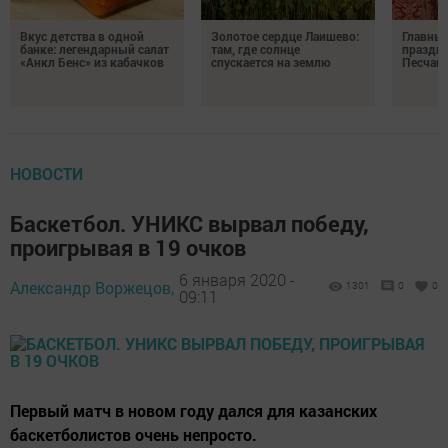
Вкус детства в одной
Золотое сердце Лаишево:
Главны
банке: легендарный салат
там, где солнце
праздни
«Анкл Бенс» из кабачков
спускается на землю
Песчан
НОВОСТИ
Баскетбол. УНИКС вырвал победу,
проигрывая в 19 очков
6 января 2020 -
Александр Воржецов,
1301
0
0
09:11
Первый матч в новом году дался для казанских
баскетболистов очень непросто.