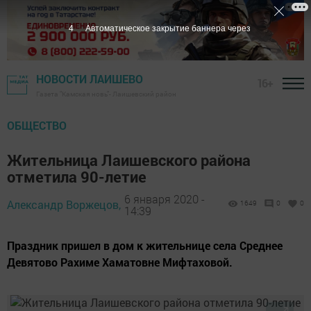
3
Автоматическое закрытие баннера через
НОВОСТИ ЛАИШЕВО
16+
Газета "Камская новь"- Лаишевский район
ОБЩЕСТВО
Жительница Лаишевского района
отметила 90-летие
6 января 2020 -
Александр Воржецов,
1649
0
0
14:39
Праздник пришел в дом к жительнице села Среднее
Девятово Рахиме Хаматовне Мифтаховой.