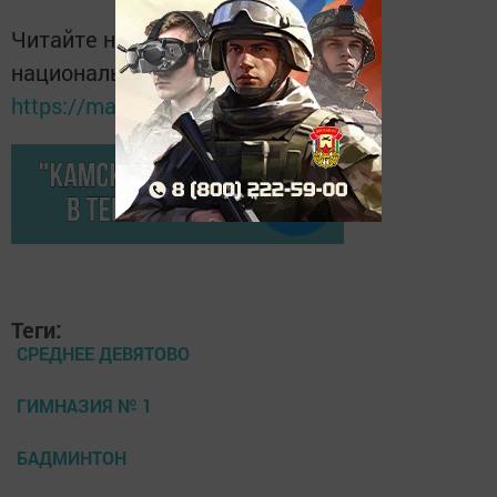
Читайте новости Татарстана в
национальном мессенджере MАХ:
https://max.ru/tatmedia
Теги:
СРЕДНЕЕ ДЕВЯТОВО
ГИМНАЗИЯ № 1
БАДМИНТОН