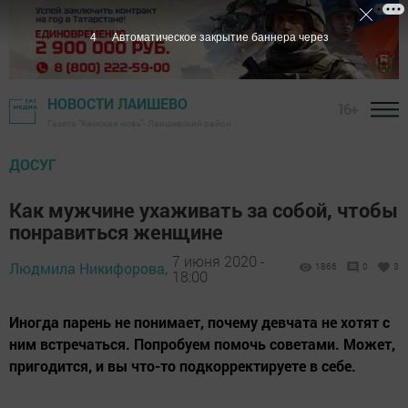
3
Автоматическое закрытие баннера через
НОВОСТИ ЛАИШЕВО
16+
Газета "Камская новь"- Лаишевский район
ДОСУГ
Как мужчине ухаживать за собой, чтобы
понравиться женщине
7 июня 2020 -
Людмила Никифорова,
1866
0
3
18:00
Иногда парень не понимает, почему девчата не хотят с
ним встречаться. Попробуем помочь советами. Может,
пригодится, и вы что-то подкорректируете в себе.