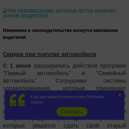
Изменения в законодательстве коснутся миллионов
водителей.
Скидки при покупке автомобиля
С 1 июня
расширились действия программ
"Первый автомобиль" и "Семейный
автомобиль". Сотрудники системы
здравоохранения, которые принимают
участие в борьбе с коронавирусом, при
А вы уже видели новое видео Tatmedia
Junior?
покупке новой машины в кредит могут
рассчитывать на 10% скидку. Такой же
Cмотреть
"бонус" предусмотрен для покупателей,
которые решатся сдать свой старый