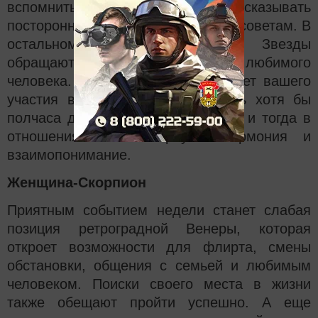
вспомнить, о чем нельзя рассказывать
посторонним, и последовать этим советам. В
остальном неделя стабильна. Звезды
обращают внимание на поведение любимого
человека. Возможно ему не хватает вашего
участия в жизни. Стоит выделить хотя бы
полчаса для разговора по душам, и тогда в
отношения вновь вернутся гармония и
взаимопонимание.
Женщина-Скорпион
Приятным событием недели станет слабая
позиция ретроградной Венеры, которая
откроет возможности для флирта, смены
обстановки, общения с семьей и любимым
человеком. Поиски своего места в жизни
также обещают пройти успешно. А еще