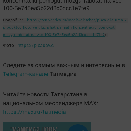
koncentraciiu-pomogut-mozgu-rabotat-na-vse-
100-5e745ea5b22d3c6dcc1e7fe9
Подробнее
https://zen.yandex.ru/media/dietabez/pisca-dlia-uma-9-
produktov-kotorye-uluchshat-pamiat-i-koncentraciiu-pomogut-
mozgu-rabotat-na-vse-100-5e745ea5b22d3c6dcc1e7fe9
:
Фото -
https://pixabay.c
Следите за самым важным и интересным в
Telegram-канале
Татмедиа
Читайте новости Татарстана в
национальном мессенджере MАХ:
https://max.ru/tatmedia