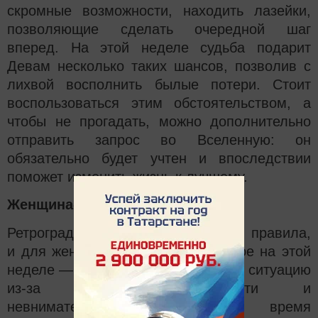
скромные возможности, находить лазейки,
позволяющие сделать очередной шаг
вперед. На этой неделе судьба подарит
Девам несколько таких шансов, позволив с
лихвой восполнить былые потери. Стоит
воспользоваться этим обстоятельством, а
чтобы не прогадать, можно дополнительно
отправить запрос во Вселенную: он
обязательно будет учтен и впоследствии
поможет изменить жизнь к лучшему.
Женщина-Весы
Ретроградная Венера диктует свои правила,
и для женщин-Весов самое главное на этой
неделе — не попасть в неприятную ситуацию
из-за своих доверчивости и
невнимательности. Пришло время