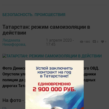
БЕЗОПАСНОСТЬ. ПРОИСШЕСТВИЯ
Татарстан: режим самоизоляции в
действии
Людмила
1 апреля 2020 -
1880
0
1
Никифорова,
17:45
Фото Дениса Фролова и ОГИБДД Лаишевского ОВД.
Опустели улицы городов и сел. Только сотрудники
полиции да редкие автомобилисты на безлюдных
дорогах Татарстана.
На фото
-
Заслон в Салмачах.