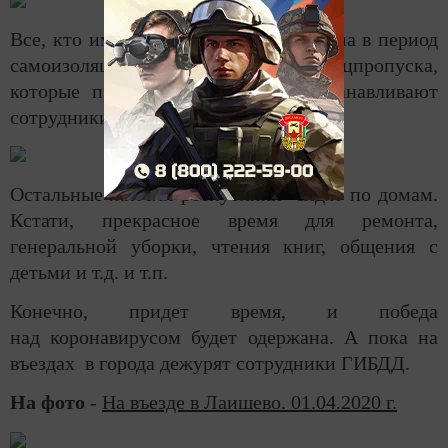
Все, кто имеет право выходить из дома в период
самоизоляции, получили спецпропуска,
которые предъявляют, когда их останавливают
сотрудники ГИБДД.
Остальные жители республики сидят по домам.
Кстати, прекрасное время для ремонта,
генеральной уборки, чтения книг, общения с
детьми и т.д. и т.п.
Конечно, придет время, и победа
над коронавирусом будет одержана. А пока на
въездах в города дежурят сотрудники ГИБДД.
На фото
-
На въезде в Лаишево. 01.04.2020 г.