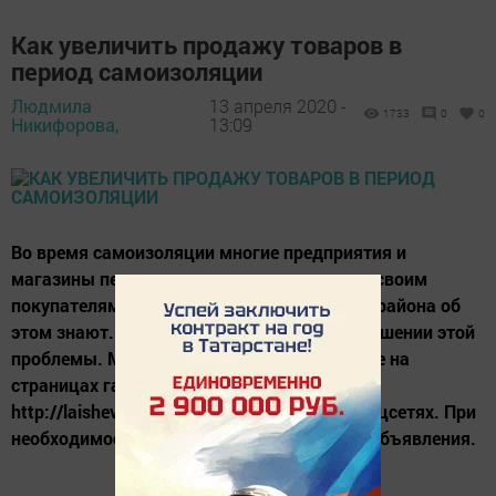
Как увеличить продажу товаров в
период самоизоляции
Людмила
13 апреля 2020 -
1733
0
0
Никифорова,
13:09
Во время самоизоляции многие предприятия и
магазины перешли на доставку продуктов своим
покупателям. Но вот только не все жители района об
этом знают. Наша газета поможет вам в решении этой
проблемы. Мы разместим ваше объявление на
страницах газеты, на нашем сайте
http://laishevskyi.ru/ и в наших группах в соцсетях. При
необходимости поможем составить текст объявления.