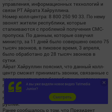
управления, информационных технологий и
связи РТ Айрата Хайруллина.
Номер колл-центра: 8 800 250 90 33. По нему
звонят жители республики, которые
сталкиваются с проблемой получения СМС-
пропуска. По данным, которые озвучил
министр, за 11 дней было совершено около 75
тысяч звонков, в пиковое время, 3 апреля,
было обработано до 28 тысяч звонков в
сутки.
Айрат Хайруллин пояснил, что данный колл-
центр сможет принимать звонки, связанные с
возможностью для безработных, которые
А вы уже видели новое видео Tatmedia
потеряли работу, зарегистрироваться на
Junior?
федеральном портале и получить
Cмотреть
положенные субсидии в объеме 12 тысяч
рублей.
Ранее сообщалось о том, что Президент