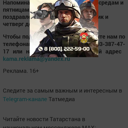
Напоминаем, что «КН» выходит по средам и
пятницам. Последний срок подачи
поздравления/объявления – вторник и
четверг до 10 часов.
Чтобы подать объявление, позвоните нам по
телефонам 8(84378)2-58-39 и +7-903-387-47-
17 или напишите на электронный адрес ​​​​​
kama.reklama@yandex.ru
Реклама. 16+
Следите за самым важным и интересным в
Telegram-канале
Татмедиа
Читайте новости Татарстана в
национальном мессенджере MАХ: