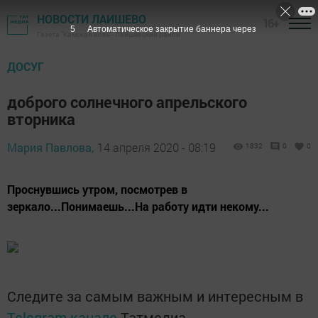
НОВОСТИ ЛАИШЕВО
16+
4
Автоматическое закрытие баннера через
Газета "Камская новь"- Лаишевский район
ДОСУГ
доброго солнечного апрельского
вторника
Мария Павлова,
14 апреля 2020 - 08:19
1832
0
0
Проснувшись утром, посмотрев в
зеркало...Понимаешь...На работу идти некому...
Следите за самым важным и интересным в
Telegram-канале
Татмедиа