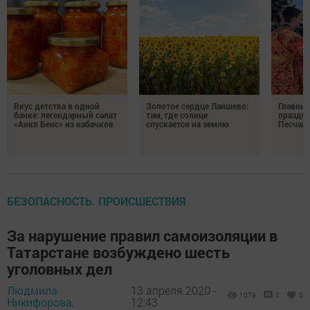
Вкус детства в одной
Золотое сердце Лаишево:
Главны
банке: легендарный салат
там, где солнце
праздни
«Анкл Бенс» из кабачков
спускается на землю
Песчан
БЕЗОПАСНОСТЬ. ПРОИСШЕСТВИЯ
За нарушение правил самоизоляции в
Татарстане возбуждено шесть
уголовных дел
Людмила
13 апреля 2020 -
1079
0
0
Никифорова,
12:43