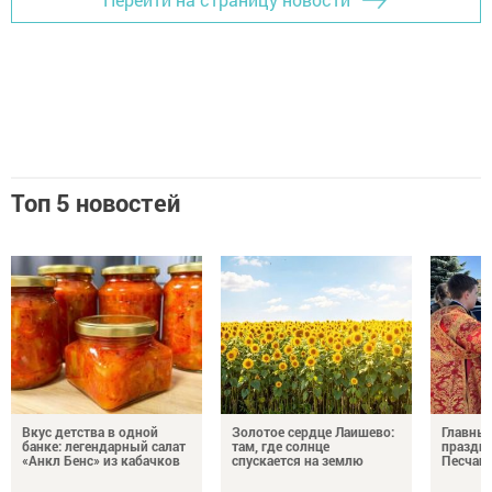
Топ 5 новостей
Вкус детства в одной
Золотое сердце Лаишево:
Главны
банке: легендарный салат
там, где солнце
праздни
«Анкл Бенс» из кабачков
спускается на землю
Песчан