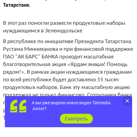
Татарстане.
В этот раз помогли развести продуктовые наборы
нуждающимся в Зеленодольске
В республике по инициативе Президента Татарстана
Рустама Минниханова и при финансовой поддержке
ПАО "АК БАРС" БАНКА проходит масштабная
благотворительная акция «Ярдәм янәшә! Помощь
рядом!». В рамках акции нуждающимся гражданам
по всей республике будет доставлено 55 тысяч
продуктовых наборов. Банк эту масштабную акцию
поддержал не только финансово. Сотрудники банка
А вы уже видели новое видео Tatmedia
подключились к волонтерской работе, помогая
Junior?
развозить гуманитарную помощь. Журналисты
Cмотреть
Татмедиа побывали в этом волонтерском рейде.