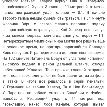
углового Матиас Галарса вернул мяч в
штрафную,
а
набежавший Хулио Энсисо с
11-метровой
отметки
нанес неотразимый удар головой
—
0:1. В
начале
второго тайма немцы сумели отыграться. На
54
минуте
Флориан Вирц с
левого фланга исполнил подачу
в
парагвайскую штрафную, а
Кай Хаверц выпрыгнул
и
затылком подрезал мяч в
дальний угол ворот
—
1:1.
Четырехкратные чемпионы мира могли все решить еще
в
основное время, но
вратарь парагвайцев Орландо
Хиль выручал. Игра перетекла в
дополнительное время.
На
102
минуте Натаниэль Браун от
угла поля исполнил
высокую подачу в
район дальней штанги, откуда
набежавший Жонатан Та
в
прыжке головой отправил
мяч под перекладину. Гол не
был засчитан
из-за
фола
в
атаке. В
итоге все решалось в
серии пенальти.
У
Германии не
забили Хаверц, Та
и
Ник Вольтемаде.
У
Парагвая не
забили Антонио Санабрия и
Фабиан
Бальбуэна. Решающий удар с
11
метров под
перекладину нанес Хосе Канале, который вывел