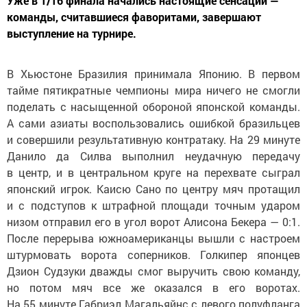
Уже в 1/16 финала начались настоящие сенсации —
команды, считавшиеся фаворитами, завершают
выступление на турнире.
В
Хьюстоне Бразилия принимала Японию. В
первом
тайме пятикратные чемпионы мира ничего не
смогли
поделать с
насыщенной обороной японской команды.
А
сами азиаты воспользовались ошибкой бразильцев
и
совершили результативную контратаку. На
29
минуте
Данило да
Силва выполнил неудачную передачу
в
центр, и
в
центральном круге на
перехвате сыграл
японский игрок. Каисю Сано по
центру мяч протащил
и
с
подступов к
штрафной площади точным ударом
низом отправил его в
угол ворот Алисона Бекера
—
0:1.
После перерыва южноамериканцы вышли с
настроем
штурмовать ворота соперников. Голкипер японцев
Дзион Судзуки дважды смог выручить свою команду,
но
потом мяч все
же оказался в
его воротах.
На
55
минуте Габриэл Магальяйнс с
левого полуфланга