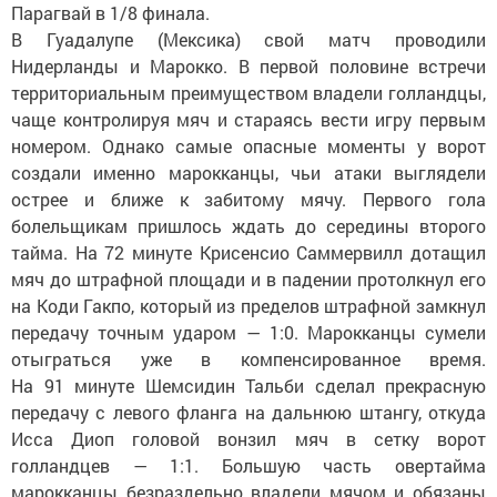
Парагвай в
1/8 финала.
В
Гуадалупе (Мексика) свой матч проводили
Нидерланды и
Марокко. В
первой половине встречи
территориальным преимуществом владели голландцы,
чаще контролируя мяч и
стараясь вести игру первым
номером. Однако самые опасные моменты у
ворот
создали именно марокканцы, чьи атаки выглядели
острее и
ближе к
забитому мячу. Первого гола
болельщикам пришлось ждать до
середины второго
тайма. На
72
минуте Крисенсио Саммервилл дотащил
мяч до
штрафной площади и
в
падении протолкнул его
на
Коди Гакпо, который из
пределов штрафной замкнул
передачу точным ударом
—
1:0. Марокканцы сумели
отыграться уже в
компенсированное время.
На
91
минуте Шемсидин Тальби сделал прекрасную
передачу с
левого фланга на
дальнюю штангу, откуда
Исса Диоп головой вонзил мяч в
сетку ворот
голландцев
—
1:1. Большую часть овертайма
марокканцы безраздельно владели мячом и
обязаны