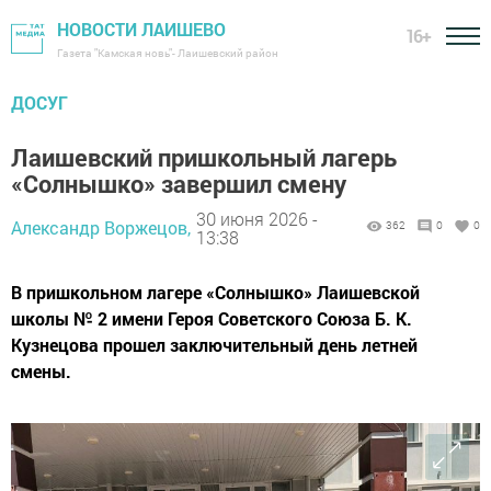
НОВОСТИ ЛАИШЕВО
16+
Газета "Камская новь"- Лаишевский район
ДОСУГ
Лаишевский пришкольный лагерь
«Солнышко» завершил смену
30 июня 2026 -
Александр Воржецов,
362
0
0
13:38
В пришкольном лагере «Солнышко» Лаишевской
школы № 2 имени Героя Советского Союза Б. К.
Кузнецова прошел заключительный день летней
смены.