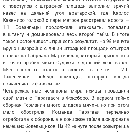
с
подступов к
штрафной площади выполнил зрячий
навес на
дальний угол вратарской, где Карлос
Каземиро головой с
пары метров расстрелял ворота
—
1:1. Бразильцы продолжили атаковать, попадали
в
штангу и
доминировали весь второй тайм. В
итоге
такая настойчивость принесла результат. На
95
минуте
Бруно Гимарайнс с
линии штрафной площади отыграл
налево на
Габриэла Мартинелли, который принял мяч
и
точно пробил мимо Судзуки в
дальний угол ворот.
Мяч попал в
штангу и
залетел в
сетку
—
2:1.
Тяжелейшая победа команды, которую всегда
причисляют к
фаворитам.
Четырехкратные чемпионы мира немцы проводили
свой матч с
Парагваем в
Фоксборо. В
первом тайме
сборная Германии много владела мячом, но
при этом
мало обостряла. Команда Парагвая терпеливо
отработала в
обороне, а
в
концовке тайма шокировала
немецких болельщиков. На
42
минуте после розыгрыша