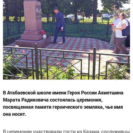
В Атабаевской школе имени Героя России Ахметшина
Марата Радиковича состоялась церемония,
посвященная памяти героического земляка, чье имя
она носит.
В
церемонии участвовали гости из
Казани, сослуживцы