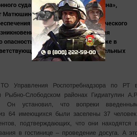
ного суда закрыли гостиницу «Регина»,
от Матюшино. Причина: нарушение
беспечения санитарно-эпидемиологического
озникновении угрозы распространения
о опасность для окружающих, а также в
тветствующей территории ограничительных
т ТО Управления Роспотребнадзора по РТ 
и Рыбно-Слободском районах Гидиатулин А.Р
ы. Он установил, что вопреки введенны
 из 64 имеющихся были заселены 37 человек
ентов, подтверждающих, что они находятся 
ания в гостинице – проведение досуга. А эт