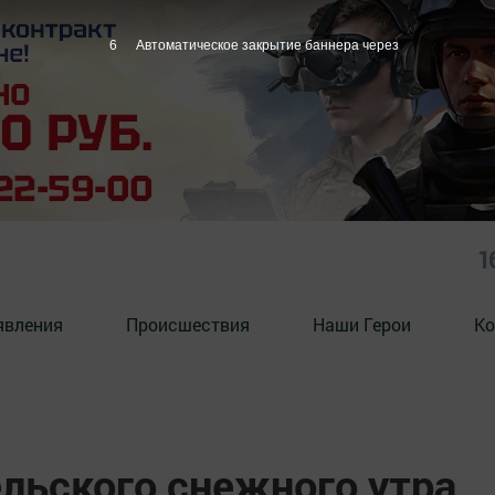
5
Автоматическое закрытие баннера через
1
явления
Происшествия
Наши Герои
Ко
льского снежного утра