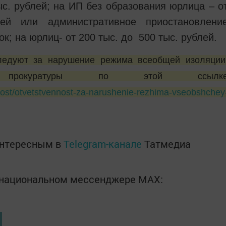
ыс. рублей; на ИП без образования юрлица – о
ей или административное приостановлени
ок; на юрлиц- от 200 тыс. до 500 тыс. рублей.
ледуют за нарушение режима всеобщей изоляции
е прокуратуры по этой ссылк
snost/otvetstvennost-za-narushenie-rezhima-vseobshchey
интересным в
Telegram-канале
Татмедиа
в национальном мессенджере MАХ: