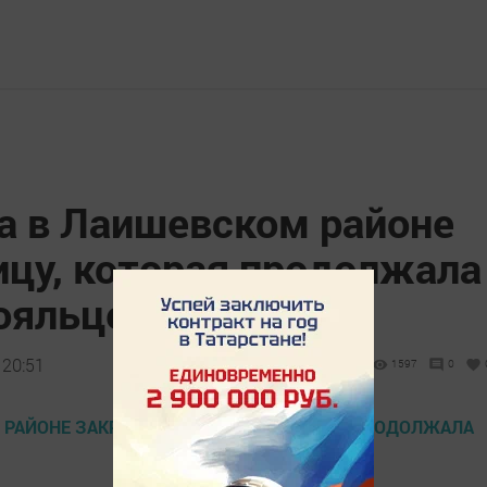
а в Лаишевском районе
ицу, которая продолжала
ояльцев
 20:51
1597
0