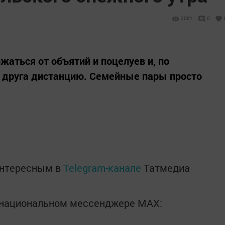
2061
0
аться от объятий и поцелуев и, по
т друга дистанцию. Семейные пары просто
интересным в
Telegram-канале
Татмедиа
в национальном мессенджере MАХ: