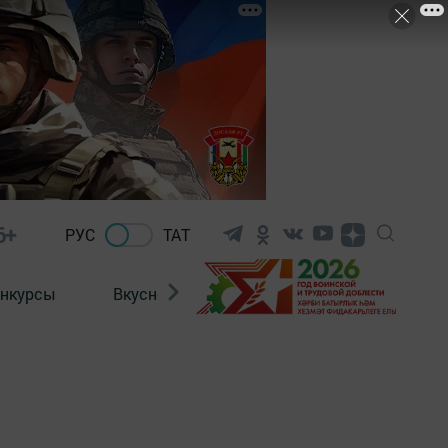
6+
РУС
ТАТ
нкурсы
Вкусности
Фотогалерея
ВИДЕ