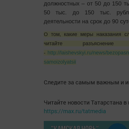
должностных – от 50 до 150 т
50 тыс. до 150 тыс. рубл
деятельности на срок до 90 сут
О том, какие меры наказания с
читайте разъяснени
-
http://laishevskyi.ru/news/bezopa
samoizolyatsii
Следите за самым важным и 
Читайте новости Татарстана 
https://max.ru/tatmedia