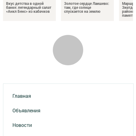
Вкус детства в одной
Золотое сердце Лаишево:
Маршру
банке: легендарный салат
там, где солнце
Зиатди
«Анкл Бенс» из кабачков
спускается на землю
районы 
память 
Главная
Объявления
Новости