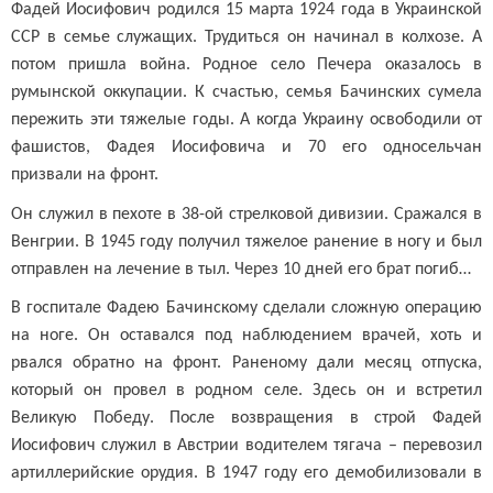
Фадей Иосифович родился 15 марта 1924 года в Украинской
ССР в семье служащих. Трудиться он начинал в колхозе. А
потом пришла война. Родное село Печера оказалось в
румынской оккупации. К счастью, семья Бачинских сумела
пережить эти тяжелые годы. А когда Украину освободили от
фашистов, Фадея Иосифовича и 70 его односельчан
призвали на фронт.
Он служил в пехоте в 38-ой стрелковой дивизии. Сражался в
Венгрии. В 1945 году получил тяжелое ранение в ногу и был
отправлен на лечение в тыл. Через 10 дней его брат погиб…
В госпитале Фадею Бачинскому сделали сложную операцию
на ноге. Он оставался под наблюдением врачей, хоть и
рвался обратно на фронт. Раненому дали месяц отпуска,
который он провел в родном селе. Здесь он и встретил
Великую Победу. После возвращения в строй Фадей
Иосифович служил в Австрии водителем тягача – перевозил
артиллерийские орудия. В 1947 году его демобилизовали в