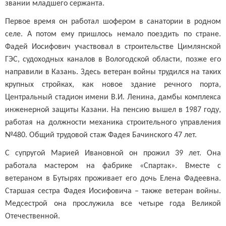
звании младшего сержанта.
Первое время он работал шофером в санатории в родном
селе. А потом ему пришлось немало поездить по стране.
Фадей Иосифович участвовал в строительстве Цимлянской
ГЭС, судоходных каналов в Вологодской области, позже его
направили в Казань. Здесь ветеран войны трудился на таких
крупных стройках, как новое здание речного порта,
Центральный стадион имени В.И. Ленина, дамбы комплекса
инженерной защиты Казани. На пенсию вышел в 1987 году,
работая на должности механика строительного управления
№480. Общий трудовой стаж Фадея Бачинского 47 лет.
С супругой Марией Ивановной он прожил 39 лет. Она
работала мастером на фабрике «Спартак». Вместе с
ветераном в Бутырях проживает его дочь Елена Фадеевна.
Старшая сестра Фадея Иосифовича – также ветеран войны.
Медсестрой она прослужила все четыре года Великой
Отечественной.