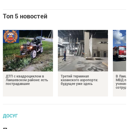
Топ 5 новостей
ДТП с квадроциклом в
Третий терминал
В Лаиш
Лаишевском районе: есть
казанского аэропорта:
МВД пр
пострадавшие
будущее уже здесь
учения 
сотруд
ДОСУГ