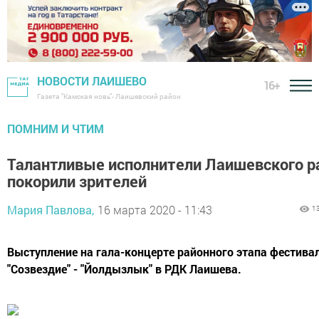
НОВОСТИ ЛАИШЕВО
16+
Газета "Камская новь"- Лаишевский район
ПОМНИМ И ЧТИМ
Талантливые исполнители Лаишевского р
покорили зрителей
Мария Павлова,
16 марта 2020 - 11:43
1
Выступление на гала-концерте районного этапа фестива
"Созвездие" - "Йолдызлык" в РДК Лаишева.