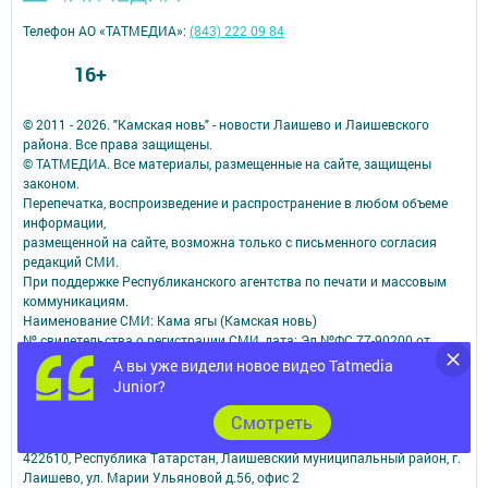
Телефон АО «ТАТМЕДИА»:
(843) 222 09 84
16+
© 2011 - 2026. "Камская новь" - новости Лаишево и Лаишевского
района. Все права защищены.
© ТАТМЕДИА. Все материалы, размещенные на сайте, защищены
законом.
Перепечатка, воспроизведение и распространение в любом объеме
информации,
размещенной на сайте, возможна только с письменного согласия
редакций СМИ.
При поддержке Республиканского агентства по печати и массовым
коммуникациям.
Наименование СМИ: Кама ягы (Камская новь)
№ свидетельства о регистрации СМИ, дата: Эл №ФC 77-90200 от
07.10.2025
А вы уже видели новое видео Tatmedia
выдано Федеральной службой по надзору в сфере связи,
Junior?
информационных технологий и массовых коммуникаций
ФИО главного редактора: Денис Геннадьевич Суханов
Cмотреть
Адрес редакции: юридический / фактический - Российская Федерация,
422610, Республика Татарстан, Лаишевский муниципальный район, г.
Лаишево, ул. Марии Ульяновой д.56, офис 2