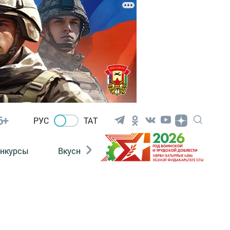
6+
РУС
ТАТ
нкурсы
Вкусности
Фотогалерея
ВИДЕ