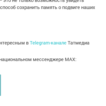
— это не только возможность увидеть
 способ сохранить память о подвиге наших
интересным в
Telegram-канале
Татмедиа
в национальном мессенджере MАХ: