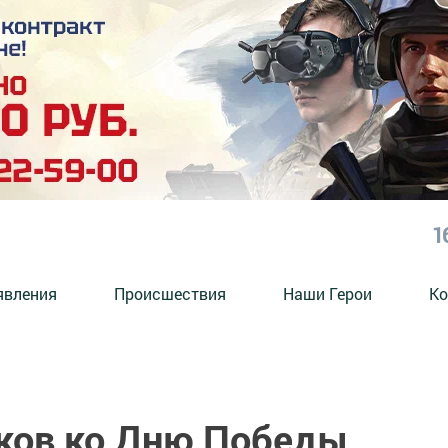
1
явления
Происшествия
Наши Герои
Ко
ков ко Дню Победы