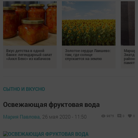
Вкус детства в одной
Золотое сердце Лаишево:
Маршру
банке: легендарный салат
там, где солнце
Зиатди
«Анкл Бенс» из кабачков
спускается на землю
районы 
память 
СЫТНО И ВКУСНО
Освежающая фруктовая вода
Мария Павлова,
26 мая 2020 - 11:50
9875
0
0