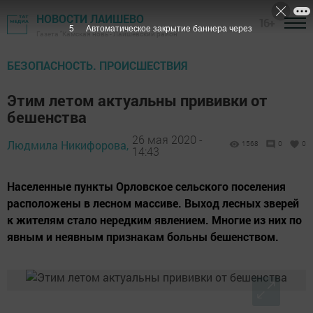
НОВОСТИ ЛАИШЕВО
16+
4
Автоматическое закрытие баннера через
Газета "Камская новь"- Лаишевский район
БЕЗОПАСНОСТЬ. ПРОИСШЕСТВИЯ
Этим летом актуальны прививки от
бешенства
26 мая 2020 -
Людмила Никифорова,
1568
0
0
14:43
Населенные пункты Орловское сельского поселения
расположены в лесном массиве. Выход лесных зверей
к жителям стало нередким явлением. Многие из них по
явным и неявным признакам больны бешенством.