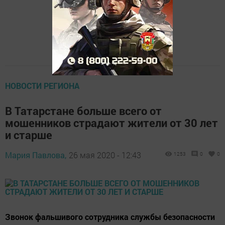
НОВОСТИ РЕГИОНА
​​​​​​​В Татарстане больше всего от
мошенников страдают жители от 30 лет
и старше
Мария Павлова,
26 мая 2020 - 12:43
1253
0
0
Звонок фальшивого сотрудника службы безопасности