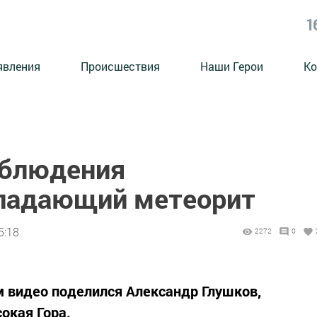
1
явления
Происшествия
Наши Герои
Ко
аблюдения
 падающий метеорит
5:18
2272
0
 видео поделился Александр Глушков,
окая Гора.