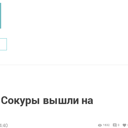
 Сокуры вышли на
4:40
1632
0