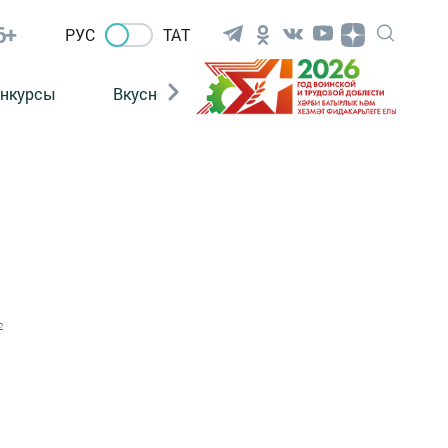
6+
РУС
ТАТ
нкурсы
Вкусности
Фотогалерея
ВИДЕ
2