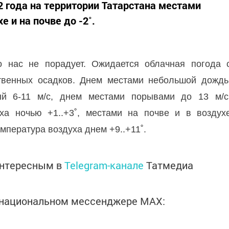
2 года на территории Татарстана местами
 и на почве до -2˚.
о нас не порадует. Ожидается облачная погода 
твенных осадков. Днем местами небольшой дождь
ый 6-11 м/с, днем местами порывами до 13 м/с
ха ночью +1..+3˚, местами на почве и в воздух
мпература воздуха днем +9..+11˚.
интересным в
Telegram-канале
Татмедиа
в национальном мессенджере MАХ: