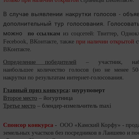
В случае выявлении накрутки голосов - объя
дополнительный тур голосования. Голосоват
можно
по ссылкам
из соцсетей: Твиттер, Однок
Fecebook
, ВКонтакте, также
при наличии открытой
с
ВКонтакте.
Определение победителей
– участник, наб
наибольшее количество голосов (но не менее 50
накрутки по результатам интернет-голосования.
Главный приз конкурса
: шуруповерт
Второе место
– йогуртница
Третье место
– блендер-измельчитель
maxi
Спонсор конкурса
-
ООО «Камский Корфу» - прод
земельных участков без посредников в Лаишево и по