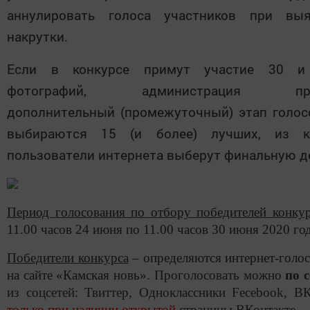
аннулировать голоса участников при выя
накрутки.
Если в конкурсе примут участие 30 и
фотографий, администрация про
дополнительный (промежуточный) этап голос
выбираются 15 (и более) лучших, из к
пользователи интернета выберут финальную де
Период голосования по отбору победителей конку
11.00 часов 24 июня по 11.00 часов 30 июня 2020 год
Победители конкурса
– определяются интернет-голо
на сайте «Камская новь».
Проголосовать можно
по 
из соцсетей: Твиттер, Одноклассники
Fecebook
, ВК
только при наличии открытой
страницы ВКонтакте.