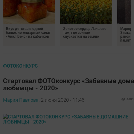
Вкус детства в одной
Золотое сердце Лаишево:
Маршру
банке: легендарный салат
там, где солнце
Зиатди
«Анкл Бенс» из кабачков
спускается на землю
районы 
память 
ФОТОКОНКУРС
Стартовал ФОТОконкурс «Забавные дом
любимцы - 2020»
Мария Павлова,
2 июня 2020 - 11:46
4493