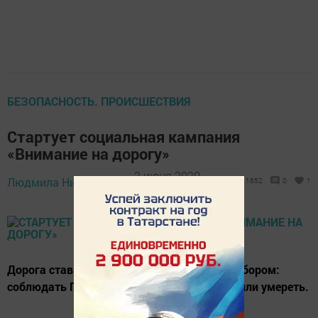
БЕЗОПАСНОСТЬ. ПРОИСШЕСТВИЯ
Стартует социальная кампания
«Внимание на дорогу»
2 июня 2020 -
Людмила Никифорова,
1652
0
1
11:58
Дорога ставит водителя перед жестким выбором:
соблюдать ПДД, быть людьми на дорогах или умереть.