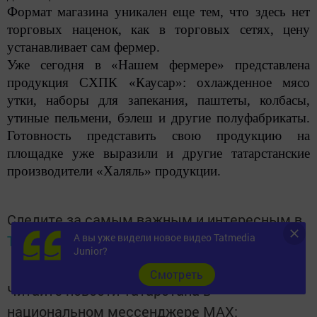
Формат магазина уникален еще тем, что здесь нет
торговых наценок, как в торговых сетях, цену
устанавливает сам фермер.
Уже сегодня в «Нашем фермере» представлена
продукция СХПК «Каусар»: охлажденное мясо
утки, наборы для запекания, паштеты, колбасы,
утиные пельмени, бэлеш и другие полуфабрикаты.
Готовность представить свою продукцию на
площадке уже выразили и другие татарстанские
производители «Халяль» продукции.
Следите за самым важным и интересным в
А вы уже видели новое видео Tatmedia
Telegram-канале
Татмедиа
Junior?
Cмотреть
Читайте новости Татарстана в
национальном мессенджере MАХ: