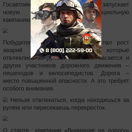
Госавтоинспекция Татарстана запускает
новую широкомасштабную социальную
кампанию «Внимание на дорогу».
Побудительной причиной этого стал рост
аварий по вине водителей, которые
отвлеклись за рулем. Кампания касается и
других участников дорожного движения –
пешеходов и велосипедистов. Дорога –
место повышенной опасности. А это требует
особого внимания.
Нельзя отвлекаться, когда находишься за
рулем или пересекаешь перекресток.
О старте кампании «Внимание на дорогу»