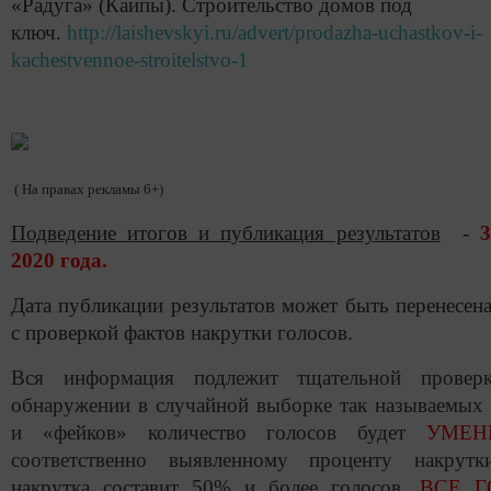
«Радуга» (Каипы). Строительство домов под
ключ.
http://laishevskyi.ru/advert/prodazha-uchastkov-i-
kachestvennoe-stroitelstvo-1
( На правах рекламы 6+)
Подведение итогов и публикация результатов
-
2020 года.
Дата публикации результатов может быть перенесена
с проверкой фактов накрутки голосов.
Вся информация подлежит тщательной провер
обнаружении в случайной выборке так называемых
и «фейков» количество голосов будет
УМЕН
соответственно выявленному проценту накрутк
накрутка составит 50% и более голосов,
ВСЕ Г