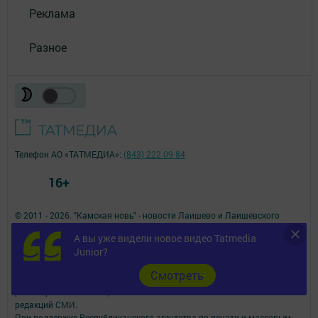
Реклама
Разное
Телефон АО «ТАТМЕДИА»:
(843) 222 09 84
16+
© 2011 - 2026. "Камская новь" - новости Лаишево и Лаишевского
района. Все права защищены.
А вы уже видели новое видео Tatmedia
© ТАТМЕДИА. Все материалы, размещенные на сайте, защищены
Junior?
законом.
Перепечатка, воспроизведение и распространение в любом объеме
Cмотреть
информации,
размещенной на сайте, возможна только с письменного согласия
редакций СМИ.
При поддержке Республиканского агентства по печати и массовым