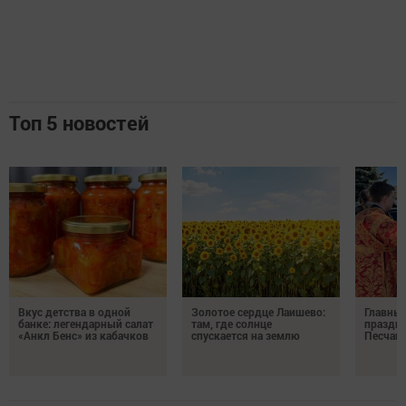
Топ 5 новостей
Вкус детства в одной
Золотое сердце Лаишево:
Главны
банке: легендарный салат
там, где солнце
праздни
«Анкл Бенс» из кабачков
спускается на землю
Песчан