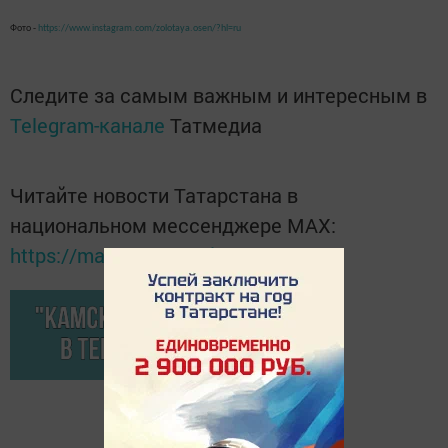
Фото -
https://www.instagram.com/zolotaya.osen/?hl=ru
Следите за самым важным и интересным в
Telegram-канале
Татмедиа
Читайте новости Татарстана в
национальном мессенджере MАХ:
https://max.ru/tatmedia