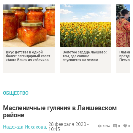
Вкус детства в одной
Золотое сердце Лаишево:
Главны
банке: легендарный салат
там, где солнце
праздни
«Анкл Бенс» из кабачков
спускается на землю
Песчан
ОБЩЕСТВО
Масленичные гуляния в Лаишевском
районе
28 февраля 2020 -
Надежда Исхакова,
1394
0
0
10:45