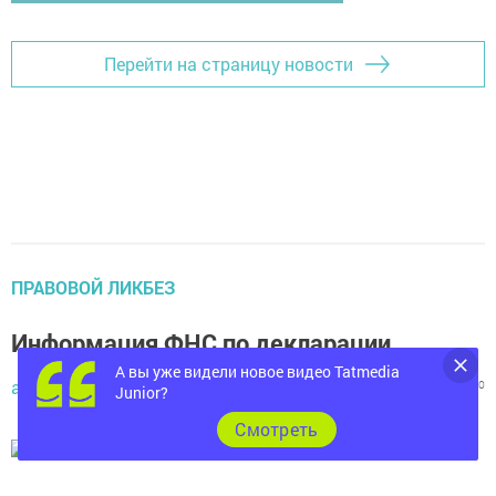
Перейти на страницу новости
ПРАВОВОЙ ЛИКБЕЗ
Информация ФНС по декларации
А вы уже видели новое видео Tatmedia
admin,
28 февраля 2020 - 08:57
1070
0
0
Junior?
Cмотреть