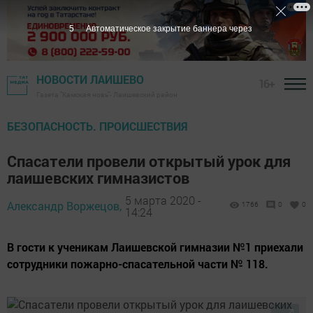
4
Автоматическое закрытие баннера через
НОВОСТИ ЛАИШЕВО
16+
Газета "Камская новь"- Лаишевский район
БЕЗОПАСНОСТЬ. ПРОИСШЕСТВИЯ
Спасатели провели открытый урок для
лаишевских гимназистов
5 марта 2020 -
Александр Воржецов,
1766
0
0
14:24
В гости к ученикам Лаишевской гимназии №1 приехали
сотрудники пожарно-спасательной части № 118.