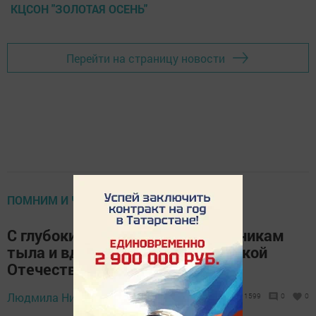
КЦСОН "ЗОЛОТАЯ ОСЕНЬ"
Перейти на страницу новости
ПОМНИМ И ЧТИМ
С глубоким уважением к труженикам
тыла и вдовам участников Великой
Отечественной войны
5 марта 2020 -
Людмила Никифорова,
1599
0
0
11:28