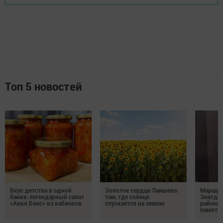
Топ 5 новостей
Вкус детства в одной
Золотое сердце Лаишево:
Маршру
банке: легендарный салат
там, где солнце
Зиатди
«Анкл Бенс» из кабачков
спускается на землю
районы 
память 