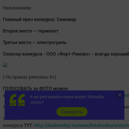
Напоминаем:
Главный приз конкурса: Самовар
Второе место – термопот
Третье место – электрогриль
Спонсор конкурса - ООО «Форт-Римэкс» - всегда хороший
( На правах рекламы 6+)
ГОЛОСОВАТЬ за ФОТО можно
здесь:
http://laishevskyi.ru/contest/fotokonkurs-ocharovan
А вы уже видели новое видео Tatmedia
Junior?
ФОТО принимаются по
17 марта
2020 года включите
Cмотреть
Условия
конкурса
ТУТ
:
http://laishevskyi.ru/news/fotokonkurs/start