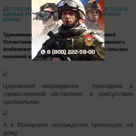
Труженикам тыла и вдовам участников Великой
Отечественной войны Пелевского, Рождественского,
Атабаевского, Макаровского и Нармонского сельских
поселений вручили юбилейные медали.
Церемония награждения проходила в
торжественной обстановке, в присутствии
односельчан.
А в Макаровке награждение произошло на
дому.