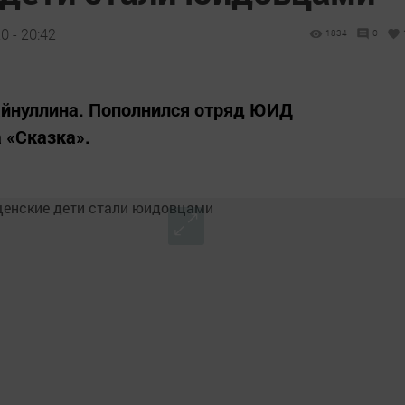
 - 20:42
1834
0
айнуллина. Пополнился отряд ЮИД
 «Сказка».