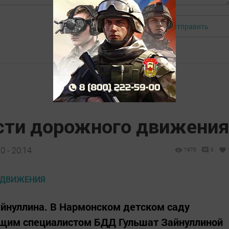
Отправить
Авторизоваться
сти дорожного движения
 - 20:14
1970
0
айнуллина. В Нармонском детском саду
щим специалистом БДД Гульшат Зайнуллиной