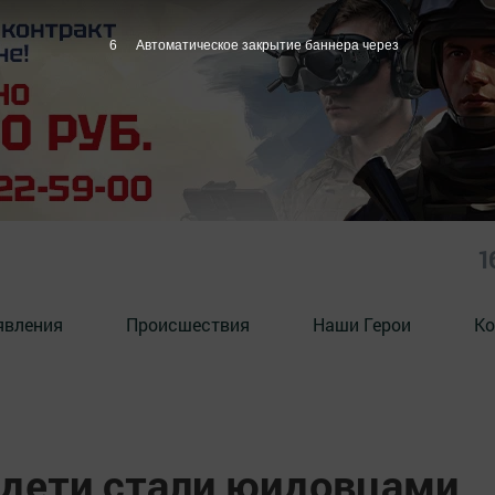
5
Автоматическое закрытие баннера через
1
явления
Происшествия
Наши Герои
Ко
дети стали юидовцами