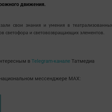
орожного движения.
зали свои знания и умения в театрализованны
тов светофора и световозвращающих элементов.
интересным в
Telegram-канале
Татмедиа
в национальном мессенджере MАХ: