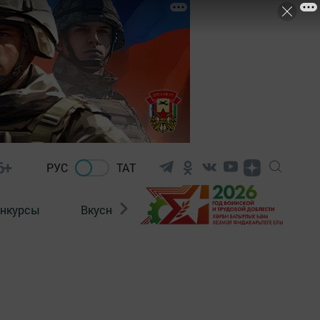
6+
РУС
ТАТ
нкурсы
Вкусности
Фотогалерея
ВИДЕ